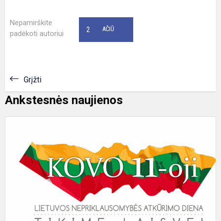
Nepamirškite
2
AČIŪ
padėkoti autoriui
Grįžti
Ankstesnės naujienos
K
1
oj
a
p