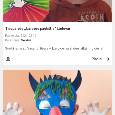
Trispalvės ,,Laisvės paukštis“ Lietuvai
Paskelbta: 2021-02-16
Kategorija:
Veiklos
Sveikiname su Vasario 16-ąja – Lietuvos valstybės atkūrimo diena!
Plačiau
U
š
p
ir
t