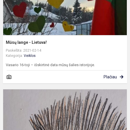
Mūsų lange - Lietuva!
Paskelbta: 2021-02-14
Kategorija:
Veiklos
Vasario 16-toji – išskirtinė data mūsų šalies istorijoje.
Plačiau
Į
m
k