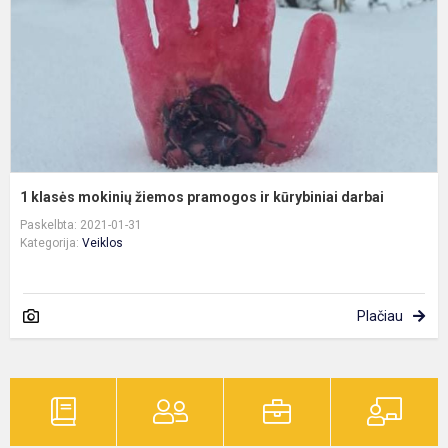
ir
k
d
1 klasės mokinių žiemos pramogos ir kūrybiniai darbai
Paskelbta: 2021-01-31
Kategorija:
Veiklos
Plačiau