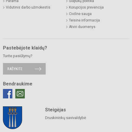
Parama
Slapukų politika
Vidutinis darbo užmokestis
Korupcijos prevencija
Civilinė sauga
Teisinė informacija
Atviri duomenys
Pastebėjote klaidų?
Turite pasiūlymų?
RAŠYKITE
Bendraukime
Steigėjas
Druskininkų savivaldybė