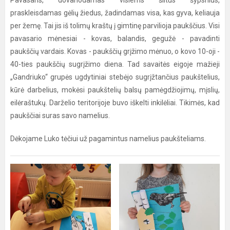
Pavasaris, dovanodamas visiems šiltus šypsnius,
praskleisdamas gėlių žiedus, žadindamas visa, kas gyva, keliauja
per žemę. Tai jis iš tolimų kraštų į gimtinę parvilioja paukščius. Visi
pavasario mėnesiai - kovas, balandis, gegužė - pavadinti
paukščių vardais. Kovas - paukščių grįžimo mėnuo, o kovo 10-oji -
40-ties paukščių sugrįžimo diena. Tad savaitės eigoje mažieji
„Gandriuko“ grupės ugdytiniai stebėjo sugrįžtančius paukštelius,
kūrė darbelius, mokėsi paukštelių balsų pamėgdžiojimų, mįslių,
eilėraštukų. Darželio teritorijoje buvo iškelti inkilėliai. Tikimės, kad
paukščiai suras savo namelius.
Dėkojame Luko tėčiui už pagamintus namelius paukšteliams.