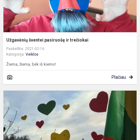
Užgavėnių šventei pasiruošę ir trečiokai
Paskelbta: 2021-02-16
Kategorija:
Veiklos
Žiema, žiema, bėk iš kiemo!
Plačiau
M
l
-
L