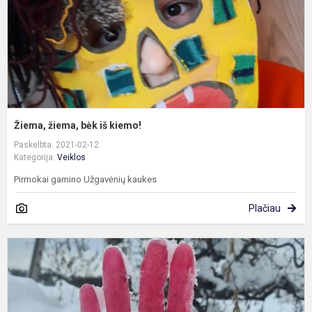
Žiema, žiema, bėk iš kiemo!
Paskelbta: 2021-02-12
Kategorija:
Veiklos
Pirmokai gamino Užgavėnių kaukes
Plačiau
1
k
m
ž
p