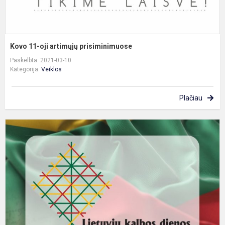
Kovo 11-oji artimųjų prisiminimuose
Paskelbta: 2021-03-10
Kategorija:
Veiklos
Plačiau
P
1
4
k
m
r
d