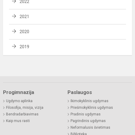
2022
2021
2020
2019
Progimnazija
Paslaugos
Ugdymo aplinka
Ikimokyklinis ugdymas
Filosofija, misija, vizija
Priešmokyklinis ugdymas
Bendradarbiavimas
Pradinis ugdymas
Kaip mus rasti
Pagrindinis ugdymas
Neformalusis švietimas
Biblioteka