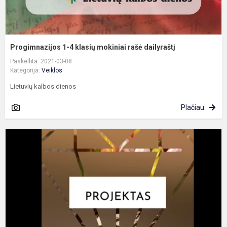
Progimnazijos 1-4 klasių mokiniai rašė dailyraštį
Paskelbta: 2021-03-08
Kategorija:
Veiklos
Lietuvių kalbos dienos
Plačiau
I
5
8
k
p
„
ž