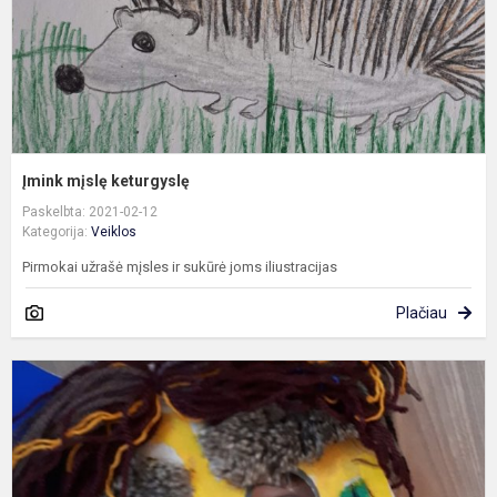
Įmink mįslę keturgyslę
Paskelbta: 2021-02-12
Kategorija:
Veiklos
Pirmokai užrašė mįsles ir sukūrė joms iliustracijas
Plačiau
Ž
ž
b
i
k