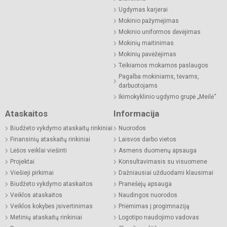
Ugdymas karjerai
Mokinio pažymėjimas
Mokinio uniformos dėvėjimas
Mokinių maitinimas
Mokinių pavėžėjimas
Teikiamos mokamos paslaugos
Pagalba mokiniams, tėvams,
darbuotojams
Ikimokyklinio ugdymo grupė „Meilė“
Ataskaitos
Informacija
Biudžeto vykdymo ataskaitų rinkiniai
Nuorodos
Finansinių ataskaitų rinkiniai
Laisvos darbo vietos
Lėšos veiklai viešinti
Asmens duomenų apsauga
Projektai
Konsultavimasis su visuomene
Viešieji pirkimai
Dažniausiai užduodami klausimai
Biudžeto vykdymo ataskaitos
Pranešėjų apsauga
Veiklos ataskaitos
Naudingos nuorodos
Veiklos kokybės įsivertinimas
Priėmimas į progimnaziją
Metinių ataskaitų rinkiniai
Logotipo naudojimo vadovas