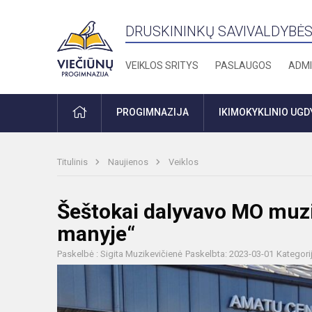
DRUSKININKŲ SAVIVALDYBĖS
VEIKLOS SRITYS
PASLAUGOS
ADMI
PRADŽIA
PROGIMNAZIJA
IKIMOKYKLINIO UG
Titulinis
Naujienos
Veiklos
Šeštokai dalyvavo MO muzi
manyje“
Paskelbė : Sigita Muzikevičienė
Paskelbta: 2023-03-01
Kategori