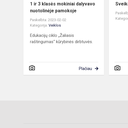
1 ir 3 klasės mokiniai dalyvavo
Sveik
nuotolinėje pamokoje
Paskelb
Kategor
Paskelbta: 2023-02-02
Kategorija:
Veiklos
Edukacijų ciklo „Žaliasis
raštingumas“ kūrybinės dirbtuvės.
Plačiau