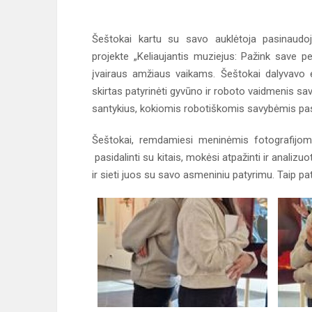
Šeštokai kartu su savo auklėtoja pasinaudo
projekte „Keliaujantis muziejus: Pažink save p
įvairaus amžiaus vaikams. Šeštokai dalyvavo 
skirtas patyrinėti gyvūno ir roboto vaidmenis savy
santykius, kokiomis robotiškomis savybėmis pasi
Šeštokai, remdamiesi meninėmis fotografijomi
pasidalinti su kitais, mokėsi atpažinti ir analizuo
ir sieti juos su savo asmeniniu patyrimu. Taip pat