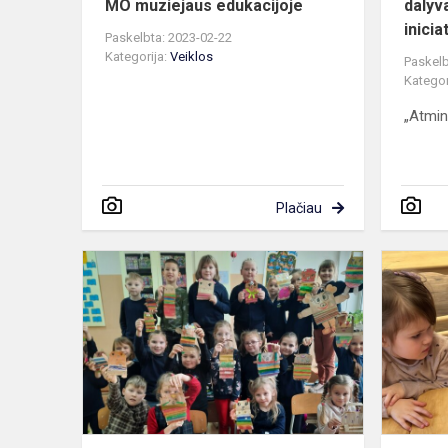
MO muziejaus edukacijoje
dalyv
inicia
Paskelbta: 2023-02-22
Kategorija:
Veiklos
Paskelb
Kategor
„Atmint
Plačiau
1
ir
3
klasės
mokiniai
dalyvavo
nuotolinėje
pamokoje