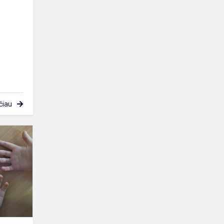
čiau
Sveikatos
pamokėlės