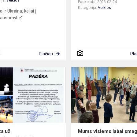
ija:
Veiklos
Paskelbta: 2023-02-24
Kategorija:
Veiklos
a ir Ukraina: keliai į
klausomybę“
Plačiau
Pla
Padėka
už
dalyvavimą pilietinėje
iniciatyvoje
a už
Mums visiems labai smag