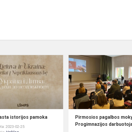
Neįprasta
istorijos
pamoka
asta istorijos pamoka
Pirmosios pagalbos mok
Progimnazijos darbuoto
ta: 2023-02-25