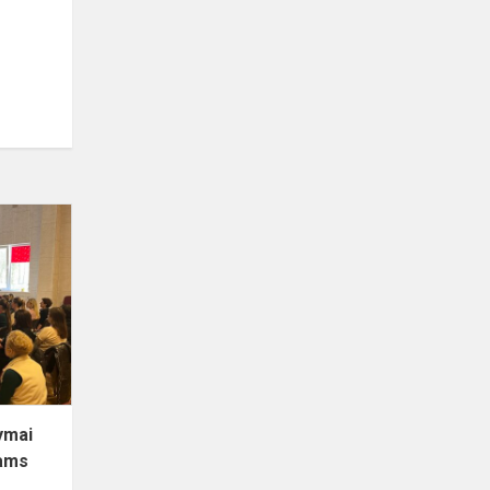
Pirmosios
pagalbos
mokymai
Progimnazijos
darbuotojams
ymai
jams