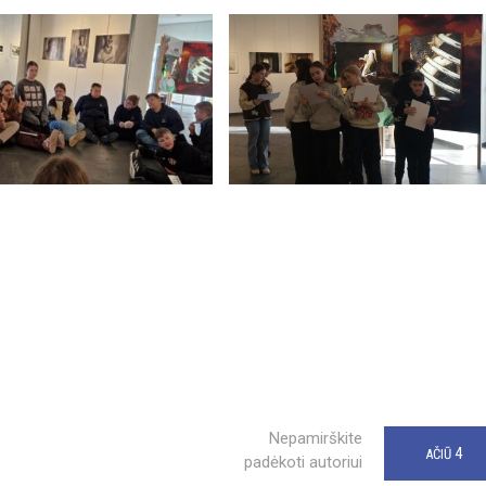
Nepamirškite
4
AČIŪ
padėkoti autoriui