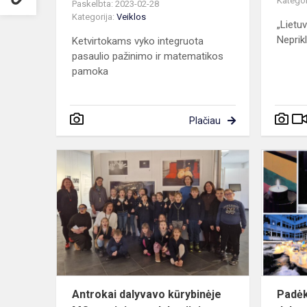
Kategor
Paskelbta: 2023-02-28
Kategorija:
Veiklos
„Lietuv
Nepri
Ketvirtokams vyko integruota
pasaulio pažinimo ir matematikos
pamoka
Plačiau
Antrokai
dalyvavo
kūrybinėje
MO
muziejaus
edukacijoje
Antrokai dalyvavo kūrybinėje
Padėk