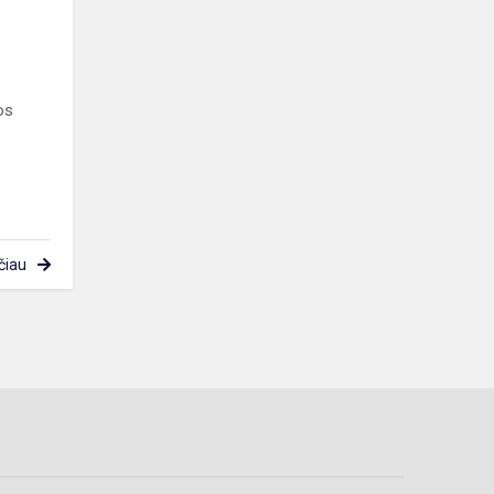
os
čiau