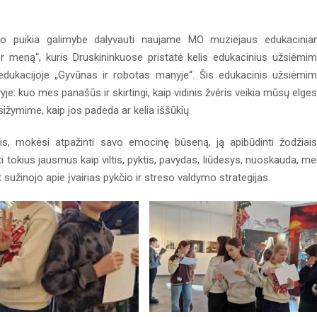
jo puikia galimybe dalyvauti naujame MO muziejaus edukacini
er meną“, kuris Druskininkuose pristatė kelis edukacinius užsiėmi
edukacijoje „Gyvūnas ir robotas manyje“. Šis edukacinis užsiėmi
je: kuo mes panašūs ir skirtingi, kaip vidinis žvėris veikia mūsų elgesį
žymime, kaip jos padeda ar kelia iššūkių.
s, mokėsi atpažinti savo emocinę būseną, ją apibūdinti žodžiais
ti tokius jausmus kaip viltis, pyktis, pavydas, liūdesys, nuoskauda, mei
 sužinojo apie įvairias pykčio ir streso valdymo strategijas.