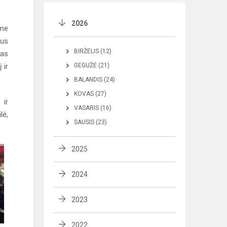
2026
ame
mus
BIRŽELIS (12)
mas
 ir
GEGUŽĖ (21)
BALANDIS (24)
KOVAS (27)
 ir
VASARIS (16)
lė,
SAUSIS (23)
2025
2024
2023
2022