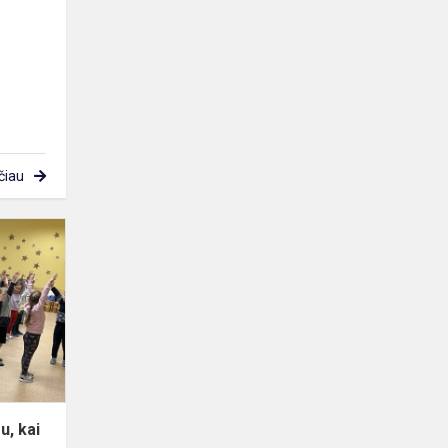
čiau
Mums
visiems
labai
smagu,
kai
mankštinamės
kartu
u, kai