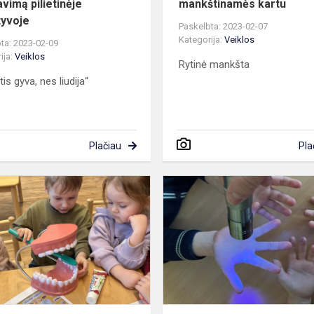
avimą pilietinėje
mankštinamės kartu
tyvoje
Paskelbta: 2023-02-07
Kategorija:
Veiklos
ta: 2023-02-09
ija:
Veiklos
Rytinė mankšta
is gyva, nes liudija“
Plačiau
Pla
Sveikatos
pamokėlė