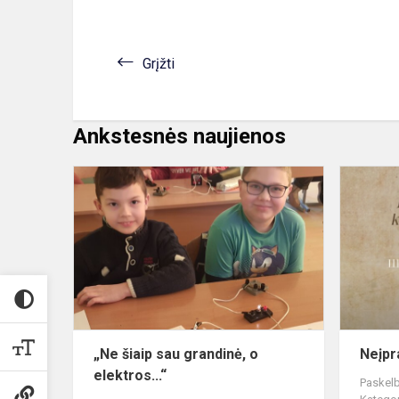
Grįžti
Ankstesnės naujienos
„Ne
šiaip
sau
grandinė,
o
elektros...“
„Ne šiaip sau grandinė, o
Neįpr
elektros...“
Paskelb