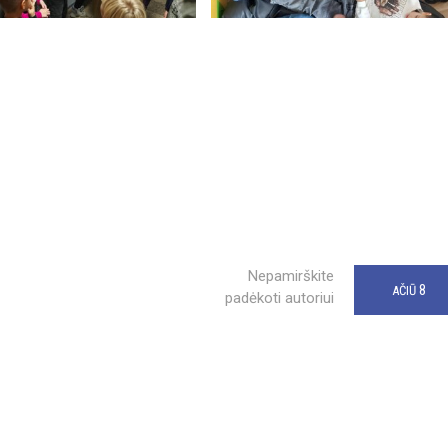
Nepamirškite
8
AČIŪ
padėkoti autoriui