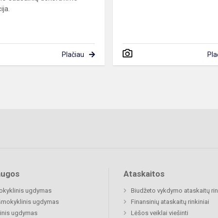
ija.
Plačiau
Pla
augos
Ataskaitos
okyklinis ugdymas
Biudžeto vykdymo ataskaitų rin
šmokyklinis ugdymas
Finansinių ataskaitų rinkiniai
inis ugdymas
Lėšos veiklai viešinti