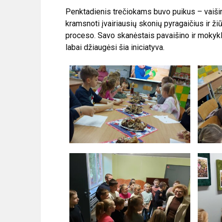
Penktadienis trečiokams buvo puikus – vaišin
kramsnoti įvairiausių skonių pyragaičius ir ž
proceso. Savo skanėstais pavaišino ir mokykl
labai džiaugėsi šia iniciatyva.