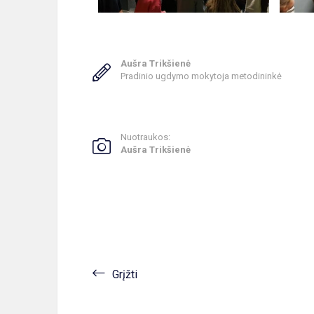
Aušra Trikšienė
Pradinio ugdymo mokytoja metodininkė
Nuotraukos:
Aušra Trikšienė
Grįžti