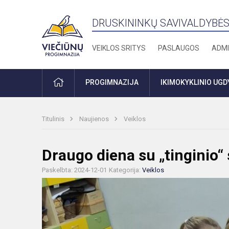
DRUSKININKŲ SAVIVALDYBĖS
VEIKLOS SRITYS
PASLAUGOS
ADMI
PRADŽIA
PROGIMNAZIJA
IKIMOKYKLINIO UG
Titulinis
Naujienos
Veiklos
Draugo diena su „tinginio“
Paskelbta: 2024-12-01
Kategorija:
Veiklos