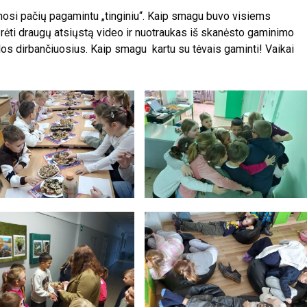
osi pačių pagamintu „tinginiu“. Kaip smagu buvo visiems
iūrėti draugų atsiųstą video ir nuotraukas iš skanėsto gaminimo
os dirbančiuosius. Kaip smagu kartu su tėvais gaminti! Vaikai