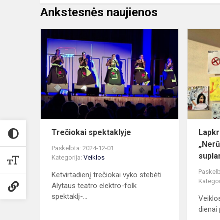
Ankstesnės naujienos
Trečiokai
spektaklyje
Trečiokai spektaklyje
Lapkr
„Nerū
Paskelbta: 2024-12-01
supla
Kategorija:
Veiklos
Paskelb
Ketvirtadienį trečiokai vyko stebėti
Kategor
Alytaus teatro elektro-folk
spektaklį-...
Veiklo
dienai