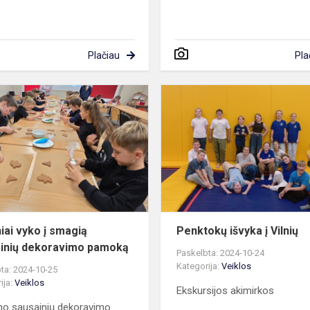
Plačiau
Pla
a
Mokiniai
vyko
į
smagią
sausainių
dekoravimo
pamoką
iai vyko į smagią
Penktokų išvyka į Vilnių
inių dekoravimo pamoką
Paskelbta: 2024-10-24
Kategorija:
Veiklos
ta: 2024-10-25
ija:
Veiklos
Ekskursijos akimirkos
no sausainių dekoravimo