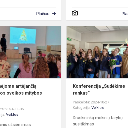
Plačiau
Pla
Paminėjome
artėjančią
Europos
sveikos
mitybos
dieną
ėjome artėjančią
Konferencija „Sudėkime
os sveikos mitybos
rankas“
Paskelbta: 2024-10-27
Kategorija:
Veiklos
ta: 2024-11-06
ija:
Veiklos
Druskininkų mokinių tarybų
susitikimas
inis užsiėmimas