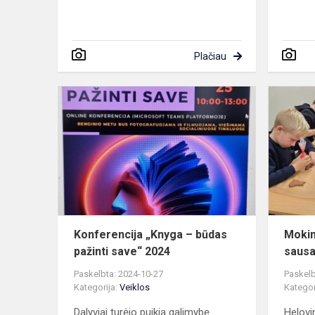
Plačiau
Konferencij
„Knyga
–
būdas
pažinti
save“
2024
Konferencija „Knyga – būdas
Mokin
pažinti save“ 2024
sausa
Paskelbta: 2024-10-27
Paskelb
Kategorija:
Veiklos
Kategor
Dalyviai turėjo puikią galimybę
Helovi