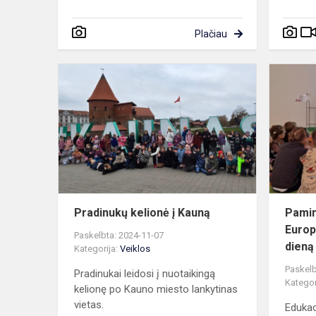
Plačiau
Pradinukų
kelionė
į
Kauną
Pradinukų kelionė į Kauną
Pamin
Europ
Paskelbta: 2024-11-07
dieną
Kategorija:
Veiklos
Paskelb
Pradinukai leidosi į nuotaikingą
Kategor
kelionę po Kauno miesto lankytinas
vietas.
Edukac