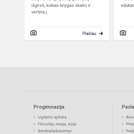
išgirsti, kokias knygas skaito ir
edukac
vertina j...
Plačiau
Progimnazija
Pasl
Ugdymo aplinka
Ikim
Filosofija, misija, vizija
Prie
Bendradarbiavimas
Prad