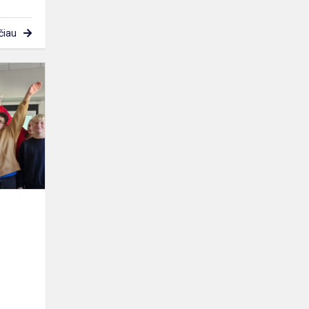
čiau
Konferencija
„Sudėkime
rankas“