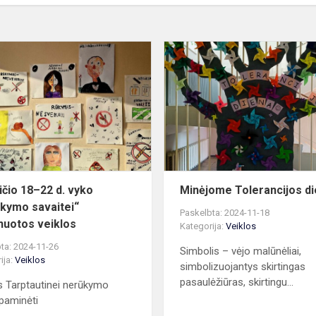
Lapkričio
18–
22
d.
vyko
„Nerūkymo
savaitei“
suplanuotos
vei...
ičio 18–22 d. vyko
Minėjome Tolerancijos d
kymo savaitei“
Paskelbta: 2024-11-18
nuotos veiklos
Kategorija:
Veiklos
ta: 2024-11-26
Simbolis – vėjo malūnėliai,
ija:
Veiklos
simbolizuojantys skirtingas
pasaulėžiūras, skirtingu...
s Tarptautinei nerūkymo
 paminėti