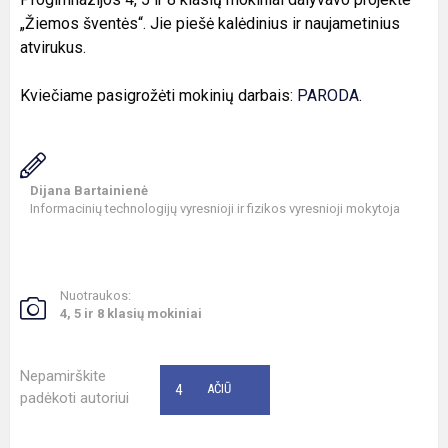
„Žiemos šventės“. Jie piešė kalėdinius ir naujametinius
atvirukus.
Kviečiame pasigrožėti mokinių darbais:
PARODA
.
Dijana Bartainienė
Informacinių technologijų vyresnioji ir fizikos vyresnioji mokytoja
Nuotraukos:
4, 5 ir 8 klasių mokiniai
Nepamirškite
4
AČIŪ
padėkoti autoriui