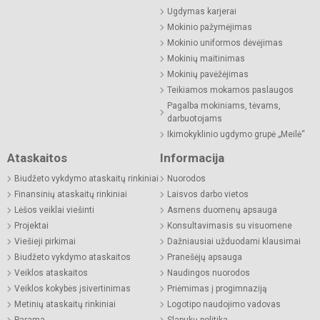
Ugdymas karjerai
Mokinio pažymėjimas
Mokinio uniformos dėvėjimas
Mokinių maitinimas
Mokinių pavėžėjimas
Teikiamos mokamos paslaugos
Pagalba mokiniams, tėvams,
darbuotojams
Ikimokyklinio ugdymo grupė „Meilė“
Ataskaitos
Informacija
Biudžeto vykdymo ataskaitų rinkiniai
Nuorodos
Finansinių ataskaitų rinkiniai
Laisvos darbo vietos
Lėšos veiklai viešinti
Asmens duomenų apsauga
Projektai
Konsultavimasis su visuomene
Viešieji pirkimai
Dažniausiai užduodami klausimai
Biudžeto vykdymo ataskaitos
Pranešėjų apsauga
Veiklos ataskaitos
Naudingos nuorodos
Veiklos kokybės įsivertinimas
Priėmimas į progimnaziją
Metinių ataskaitų rinkiniai
Logotipo naudojimo vadovas
Parama
Slapukų politika