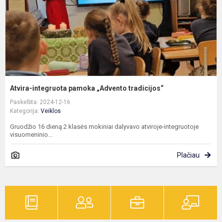
Atvira-integruota pamoka „Advento tradicijos“
Paskelbta: 2024-12-16
Kategorija:
Veiklos
Gruodžio 16 dieną 2 klasės mokiniai dalyvavo atviroje-integruotoje
visuomeninio...
Plačiau