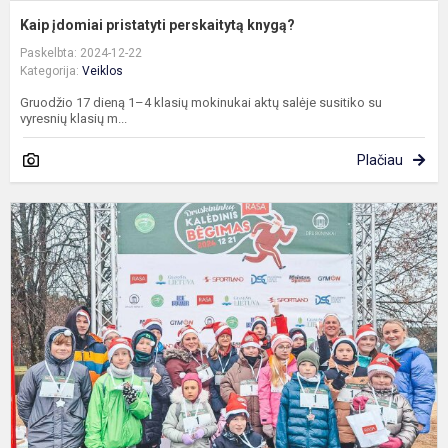
Kaip įdomiai pristatyti perskaitytą knygą?
Paskelbta: 2024-12-22
Kategorija:
Veiklos
Gruodžio 17 dieną 1–4 klasių mokinukai aktų salėje susitiko su
vyresnių klasių m...
Plačiau
R
D
K
b
2