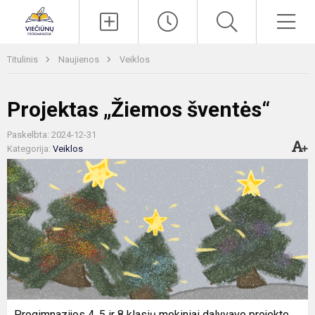
Paieška
Men
Titulinis
Naujienos
Veiklos
Projektas „Žiemos šventės“
Paskelbta: 2024-12-31
Kategorija:
Veiklos
Progimnazijos 4, 5 ir 8 klasių mokiniai dalyvavo projekte