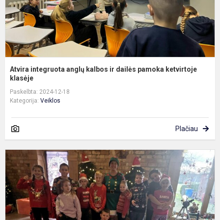
k
Atvira integruota anglų kalbos ir dailės pamoka ketvirtoje
klasėje
Paskelbta: 2024-12-18
Kategorija:
Veiklos
Plačiau
K
e
n