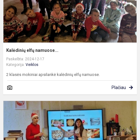
Kalėdinių elfų namuose...
Paskelbta: 2024-12-17
Kategorija:
Veiklos
2 klasės mokiniai apsilankė kalėdinių elfų namuose.
Plačiau
A
i
p
„
t