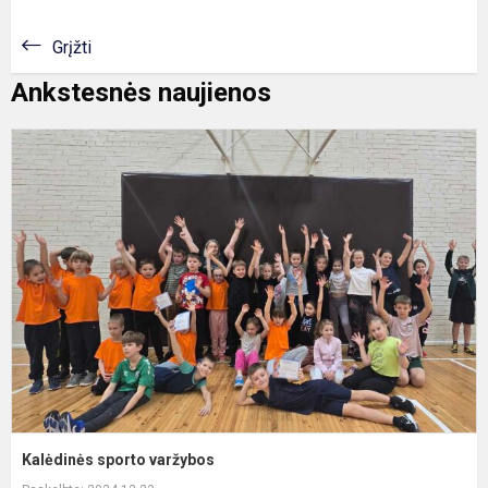
Grįžti
Ankstesnės naujienos
K
s
v
Kalėdinės sporto varžybos