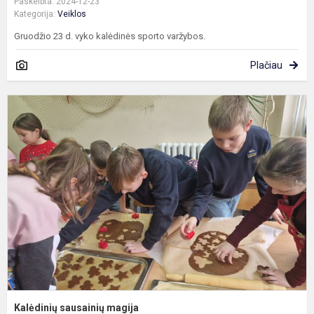
Paskelbta: 2024-12-23
Kategorija:
Veiklos
Gruodžio 23 d. vyko kalėdinės sporto varžybos.
Plačiau
K
s
m
Kalėdinių sausainių magija