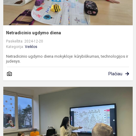
Netradicinio ugdymo diena
Paskelbta: 2024-12-20
Kategorija:
Veiklos
Netradicinio ugdymo diena mokykloje: kūrybiškumas, technologijos ir
judesys.
Plačiau
A
i
a
k
ir
d
p