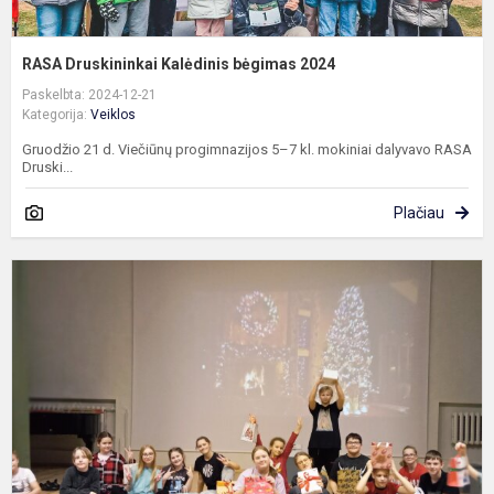
RASA Druskininkai Kalėdinis bėgimas 2024
Paskelbta: 2024-12-21
Kategorija:
Veiklos
Gruodžio 21 d. Viečiūnų progimnazijos 5–7 kl. mokiniai dalyvavo RASA
Druski...
Plačiau
P
k
n
m