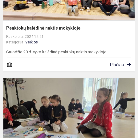
Penktokų kalėdinė naktis mokykloje
Paskelbta: 2024-12-21
Kategorija:
Veiklos
Gruodžio 20 d. vyko kalėdinė penktokų naktis mokykloje.
Plačiau
N
u
d