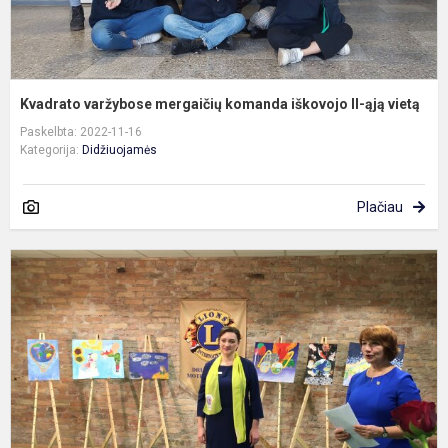
Kvadrato varžybose mergaičių komanda iškovojo II-ąją vietą
Paskelbta: 2022-11-16
Kategorija:
Didžiuojamės
Plačiau
D
p
k
„
j