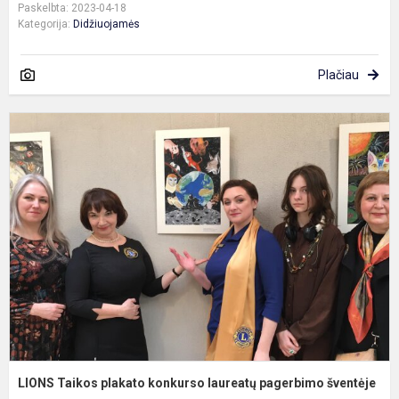
Paskelbta: 2023-04-18
Kategorija:
Didžiuojamės
Plačiau
L
T
p
k
p
š
LIONS Taikos plakato konkurso laureatų pagerbimo šventėje