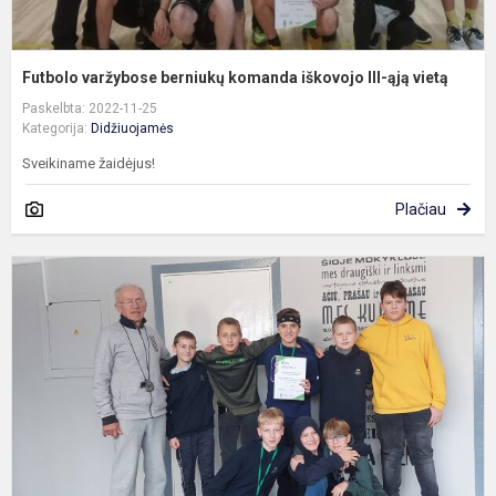
Futbolo varžybose berniukų komanda iškovojo III-ąją vietą
Paskelbta: 2022-11-25
Kategorija:
Didžiuojamės
Sveikiname žaidėjus!
Plačiau
K
v
b
k
i
II
ą
v