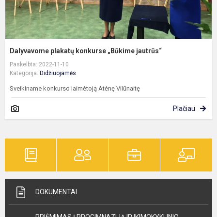
Dalyvavome plakatų konkurse „Būkime jautrūs“
Paskelbta: 2022-11-10
Kategorija:
Didžiuojamės
Sveikiname konkurso laimėtoją Atėnę Vilūnaitę
Plačiau
DOKUMENTAI