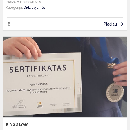
Paskelbta: 2023-04-19
Kategorija:
Didžiuojamės
Plačiau
K
L
KINGS LYGA