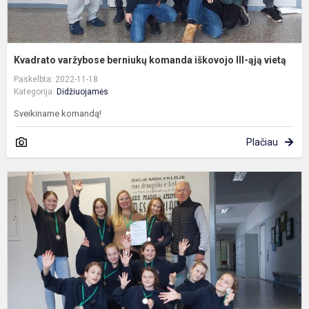
Kvadrato varžybose berniukų komanda iškovojo III-ąją vietą
Paskelbta: 2022-11-18
Kategorija:
Didžiuojamės
Sveikiname komandą!
Plačiau
K
v
m
k
i
II
ą
v