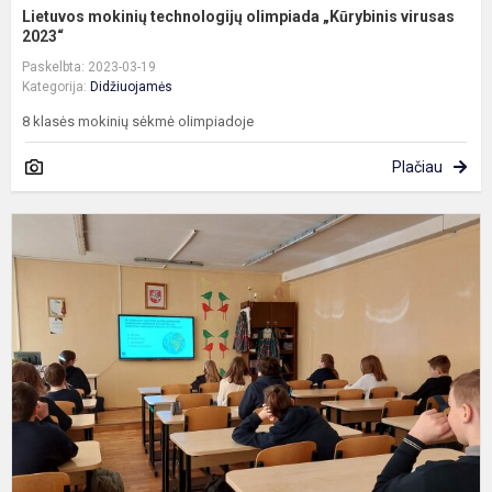
Lietuvos mokinių technologijų olimpiada „Kūrybinis virusas
2023“
Paskelbta: 2023-03-19
Kategorija:
Didžiuojamės
8 klasės mokinių sėkmė olimpiadoje
Plačiau
P
m
r
g
o
„
g