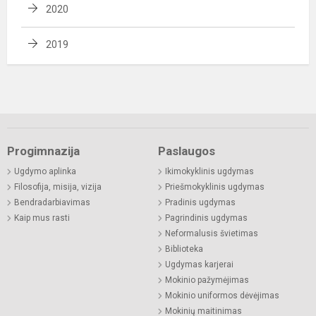
2020
2019
Progimnazija
Paslaugos
Ugdymo aplinka
Ikimokyklinis ugdymas
Filosofija, misija, vizija
Priešmokyklinis ugdymas
Bendradarbiavimas
Pradinis ugdymas
Kaip mus rasti
Pagrindinis ugdymas
Neformalusis švietimas
Biblioteka
Ugdymas karjerai
Mokinio pažymėjimas
Mokinio uniformos dėvėjimas
Mokinių maitinimas