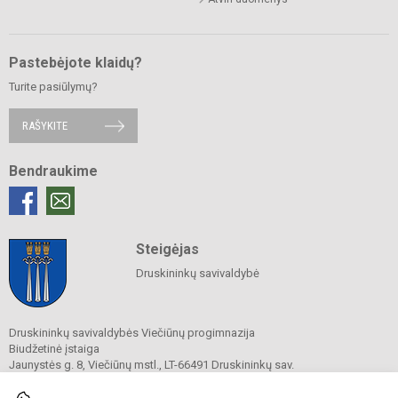
Pastebėjote klaidų?
Turite pasiūlymų?
RAŠYKITE
Bendraukime
Steigėjas
Druskininkų savivaldybė
Druskininkų savivaldybės Viečiūnų progimnazija
Biudžetinė įstaiga
Jaunystės g. 8, Viečiūnų mstl., LT-66491 Druskininkų sav.
Tel.
+370 313 47 979
El. p.
progimnazija@vieciunai.lt