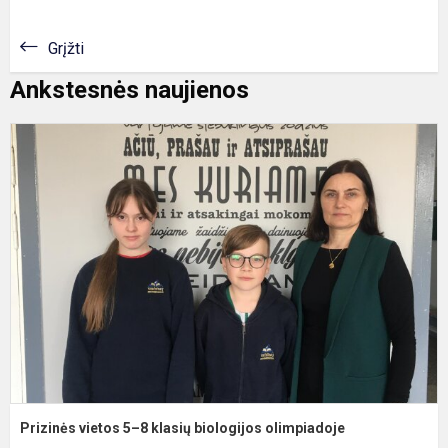
Grįžti
Ankstesnės naujienos
P
v
5
8
k
b
o
Prizinės vietos 5–8 klasių biologijos olimpiadoje