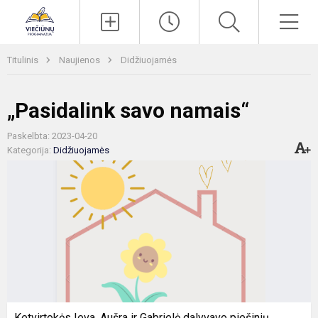
Paieška
Men
Titulinis
Naujienos
Didžiuojamės
„Pasidalink savo namais“
Paskelbta: 2023-04-20
Kategorija:
Didžiuojamės
Ketvirtokės Ieva, Aušra ir Gabrielė dalyvavo piešinių