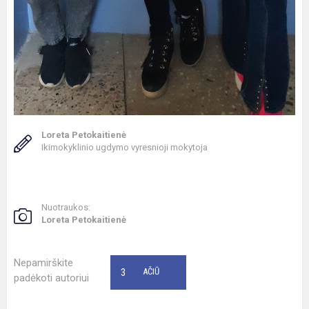
Loreta Petokaitienė
Ikimokyklinio ugdymo vyresnioji mokytoja
Nuotraukos:
Loreta Petokaitienė
Nepamirškite
3
AČIŪ
padėkoti autoriui