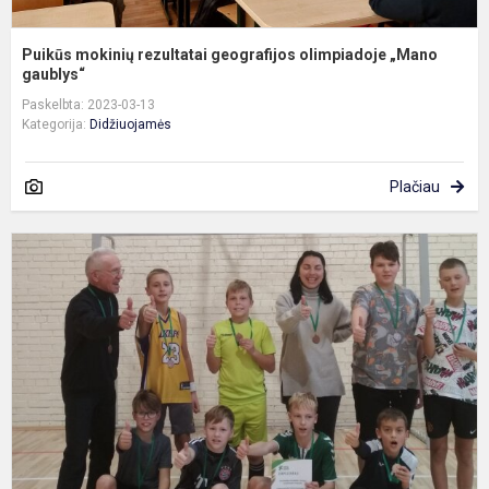
Puikūs mokinių rezultatai geografijos olimpiadoje „Mano
gaublys“
Paskelbta: 2023-03-13
Kategorija:
Didžiuojamės
Plačiau
F
v
b
k
i
II
ą
v