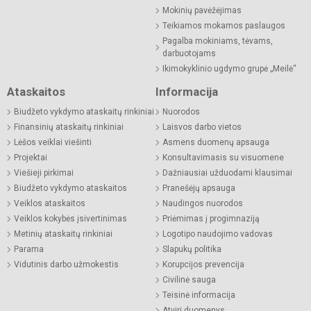
Mokinių pavėžėjimas
Teikiamos mokamos paslaugos
Pagalba mokiniams, tėvams,
darbuotojams
Ikimokyklinio ugdymo grupė „Meilė“
Ataskaitos
Informacija
Biudžeto vykdymo ataskaitų rinkiniai
Nuorodos
Finansinių ataskaitų rinkiniai
Laisvos darbo vietos
Lėšos veiklai viešinti
Asmens duomenų apsauga
Projektai
Konsultavimasis su visuomene
Viešieji pirkimai
Dažniausiai užduodami klausimai
Biudžeto vykdymo ataskaitos
Pranešėjų apsauga
Veiklos ataskaitos
Naudingos nuorodos
Veiklos kokybės įsivertinimas
Priėmimas į progimnaziją
Metinių ataskaitų rinkiniai
Logotipo naudojimo vadovas
Parama
Slapukų politika
Vidutinis darbo užmokestis
Korupcijos prevencija
Civilinė sauga
Teisinė informacija
Atviri duomenys