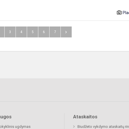
Pla
3
4
5
6
7
augos
Ataskaitos
okyklinis ugdymas
Biudžeto vykdymo ataskaitų rin