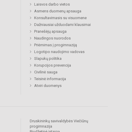
Laisvos darbo vietos
Asmens duomenų apsauga
Konsultavimasis su visuomene
Dažniausiai užduodami klausimai
Pranešėjų apsauga
Naudingos nuorodos
Priėmimas į progimnaziją
Logotipo naudojimo vadovas
Slapukų politika
Korupcijos prevencija
Civilinė sauga
Teisinė informacija
Atviri duomenys
Druskininkų savivaldybės Viečiūnų
progimnazija
Biudžetinė įstaiga