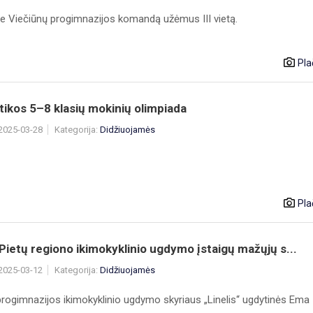
e Viečiūnų progimnazijos komandą užėmus III vietą.
Pla
ikos 5–8 klasių mokinių olimpiada
 2025-03-28
Kategorija:
Didžiuojamės
Pla
Pietų regiono ikimokyklinio ugdymo įstaigų mažųjų s...
 2025-03-12
Kategorija:
Didžiuojamės
progimnazijos ikimokyklinio ugdymo skyriaus „Linelis“ ugdytinės Ema