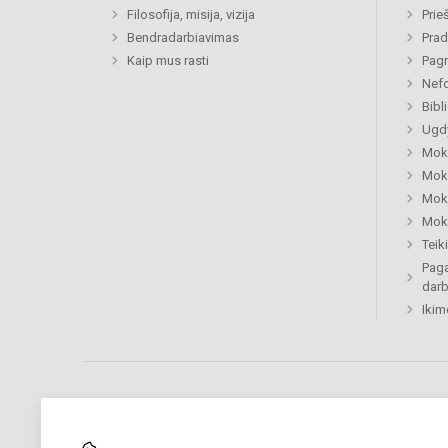
Filosofija, misija, vizija
Prie
Bendradarbiavimas
Prad
Kaip mus rasti
Pagr
Nefo
Bibl
Ugdy
Mok
Moki
Moki
Moki
Tei
Paga
dar
Ikim