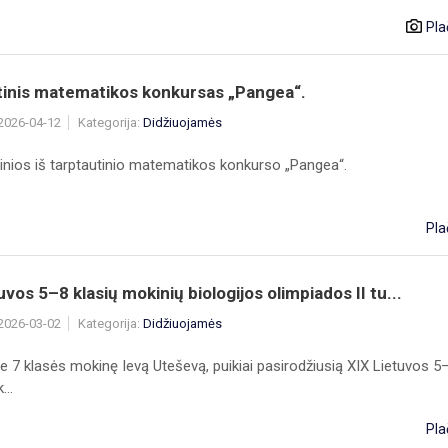
Pla
tinis matematikos konkursas „Pangea“.
 2026-04-12
Kategorija:
Didžiuojamės
žinios iš tarptautinio matematikos konkurso „Pangea“.
Pla
uvos 5–8 klasių mokinių biologijos olimpiados II tu...
 2026-03-02
Kategorija:
Didžiuojamės
e 7 klasės mokinę Ievą Uteševą, puikiai pasirodžiusią XIX Lietuvos 5
...
Pla