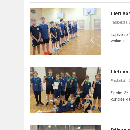
olimpiados
II
Lietuvos
Lietuvos
tu...
mokyklų
Paskelbta:
žaidynių
vaikinų
Lapkričio
kvadrato
vaikinų...
zoninės
varžybos
Lietuvos
Lietuvo
mokyklų
Paskelbta:
žaidynių
kvadrato
Spalio 27
varžybos
kuriose dal
Džiaugiamės