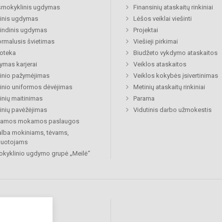
šmokyklinis ugdymas
Finansinių ataskaitų rinkiniai
inis ugdymas
Lėšos veiklai viešinti
indinis ugdymas
Projektai
rmalusis švietimas
Viešieji pirkimai
ioteka
Biudžeto vykdymo ataskaitos
mas karjerai
Veiklos ataskaitos
inio pažymėjimas
Veiklos kokybės įsivertinimas
nio uniformos dėvėjimas
Metinių ataskaitų rinkiniai
nių maitinimas
Parama
nių pavėžėjimas
Vidutinis darbo užmokestis
kiamos mokamos paslaugos
lba mokiniams, tėvams,
buotojams
okyklinio ugdymo grupė „Meilė“