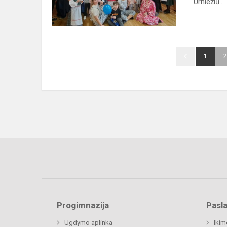
Urniežiū...
įstaigų
mažųjų
s...
1
2
Progimnazija
Pasl
Ugdymo aplinka
Ikim