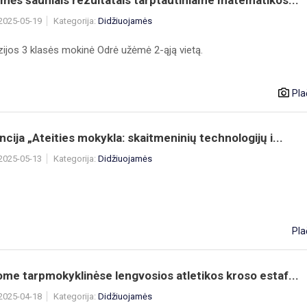
mės šauniais rezultatais tarptautiniame matematikos...
 2025-05-19
Kategorija:
Didžiuojamės
ijos 3 klasės mokinė Odrė užėmė 2-ąją vietą.
Pla
cija „Ateities mokykla: skaitmeninių technologijų i...
 2025-05-13
Kategorija:
Didžiuojamės
Pla
me tarpmokyklinėse lengvosios atletikos kroso estaf...
 2025-04-18
Kategorija:
Didžiuojamės