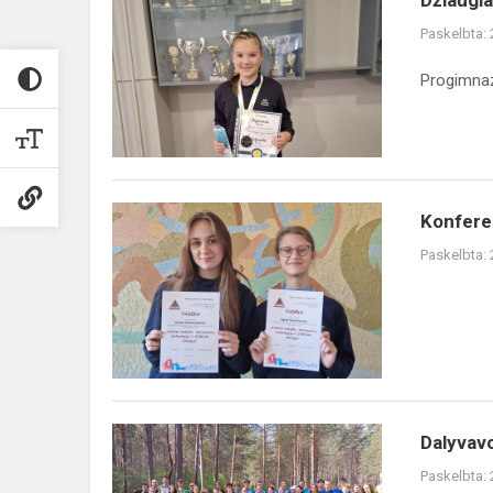
Džiaugia
šauniais
Paskelbta:
rezultatais
tarptautiniame
Progimnaz
matematikos...
Konferencija
Konferen
„Ateities
Paskelbta:
mokykla:
skaitmeninių
technologijų
i...
Dalyvavome
Dalyvavo
tarpmokyklinėse
Paskelbta:
lengvosios