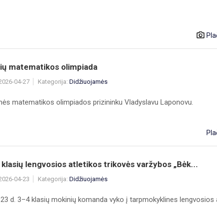
Pla
sių matematikos olimpiada
 2026-04-27
Kategorija:
Didžiuojamės
mės matematikos olimpiados prizininku Vladyslavu Laponovu.
Pla
 klasių lengvosios atletikos trikovės varžybos „Bėk...
 2026-04-23
Kategorija:
Didžiuojamės
23 d. 3–4 klasių mokinių komanda vyko į tarpmokyklines lengvosios at