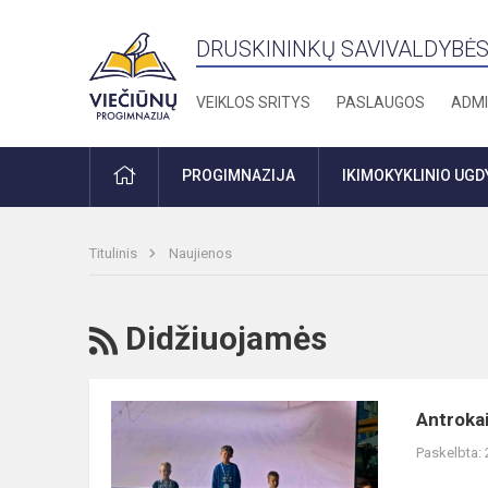
DRUSKININKŲ SAVIVALDYBĖS
VEIKLOS SRITYS
PASLAUGOS
ADMI
PRADŽIA
PROGIMNAZIJA
IKIMOKYKLINIO UG
Titulinis
Naujienos
RSS
Didžiuojamės
Antrokai
Antrokai
baigė
Paskelbta:
slidinėjimo