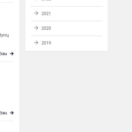
2021
2020
dynių
2019
čiau
čiau