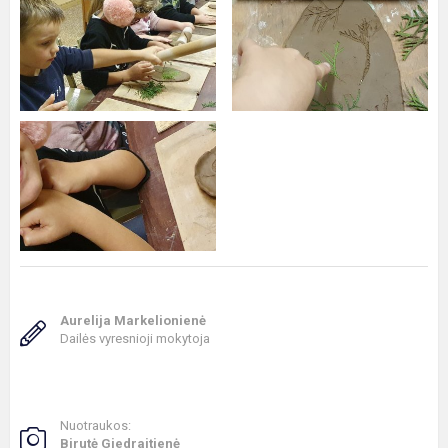
Aurelija Markelionienė
Dailės vyresnioji mokytoja
Nuotraukos:
Birutė Giedraitienė