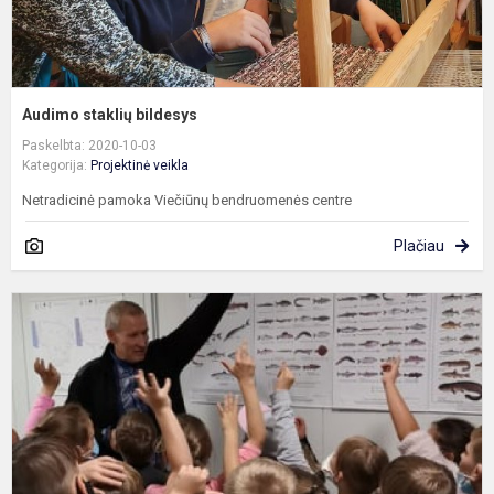
Audimo staklių bildesys
Paskelbta: 2020-10-03
Kategorija:
Projektinė veikla
Netradicinė pamoka Viečiūnų bendruomenės centre
Plačiau
Ž
ž
ž