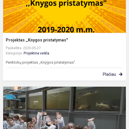
Projektas ,,Knygos pristatymas"
Paskelbta: 2020-05-27
Kategorija:
Projektinė veikla
Penktokų projektas ,,Knygos pristatymas"
Plačiau
,
E
S