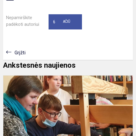
Nepamirškite
6
AČIŪ
padėkoti autoriui
Grįžti
Ankstesnės naujienos
A
s
b