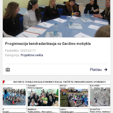
Progimnazija bendradarbiauja su Gardino mokykla
Paskelbta: 2020-02-17
Kategorija:
Projektinė veikla
Plačiau
A
p
,
v
m