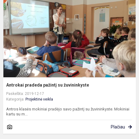
p
p
s
ž
Antrokai pradeda pažintį su žuvininkyste
Paskelbta: 2019-12-17
Kategorija:
Projektinė veikla
Antros klasės mokiniai pradėjo savo pažintį su žuvininkyste. Mokiniai
kartu su m...
Plačiau