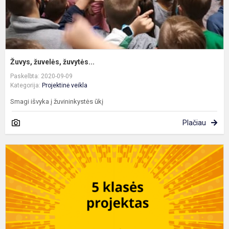
Žuvys, žuvelės, žuvytės...
Paskelbta: 2020-09-09
Kategorija:
Projektinė veikla
Smagi išvyka į žuvininkystės ūkį
Plačiau
P
,
p