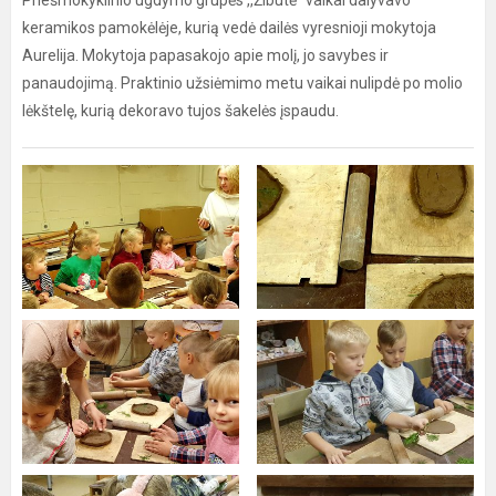
Priešmokyklinio ugdymo grupės ,,Žibutė" vaikai dalyvavo
keramikos pamokėlėje, kurią vedė dailės vyresnioji mokytoja
Aurelija. Mokytoja papasakojo apie molį, jo savybes ir
panaudojimą. Praktinio užsiėmimo metu vaikai nulipdė po molio
lėkštelę, kurią dekoravo tujos šakelės įspaudu.