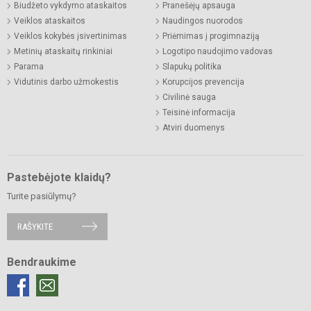
Biudžeto vykdymo ataskaitos
Pranešėjų apsauga
Veiklos ataskaitos
Naudingos nuorodos
Veiklos kokybės įsivertinimas
Priėmimas į progimnaziją
Metinių ataskaitų rinkiniai
Logotipo naudojimo vadovas
Parama
Slapukų politika
Vidutinis darbo užmokestis
Korupcijos prevencija
Civilinė sauga
Teisinė informacija
Atviri duomenys
Pastebėjote klaidų?
Turite pasiūlymų?
RAŠYKITE
Bendraukime