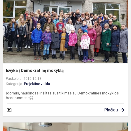
m
Išvyka į Demokratinę mokyklą
Paskelbta: 2019-12-18
Kategorija:
Projektinė veikla
Įdomus, naudingas ir šiltas susitikimas su Demokratinės mokyklos
bendruomene🤗
Plačiau
A