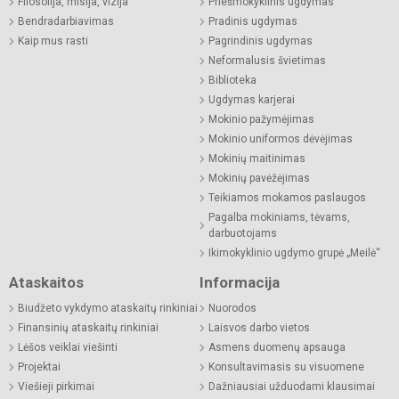
Filosofija, misija, vizija
Priešmokyklinis ugdymas
Bendradarbiavimas
Pradinis ugdymas
Kaip mus rasti
Pagrindinis ugdymas
Neformalusis švietimas
Biblioteka
Ugdymas karjerai
Mokinio pažymėjimas
Mokinio uniformos dėvėjimas
Mokinių maitinimas
Mokinių pavėžėjimas
Teikiamos mokamos paslaugos
Pagalba mokiniams, tėvams,
darbuotojams
Ikimokyklinio ugdymo grupė „Meilė“
Ataskaitos
Informacija
Biudžeto vykdymo ataskaitų rinkiniai
Nuorodos
Finansinių ataskaitų rinkiniai
Laisvos darbo vietos
Lėšos veiklai viešinti
Asmens duomenų apsauga
Projektai
Konsultavimasis su visuomene
Viešieji pirkimai
Dažniausiai užduodami klausimai