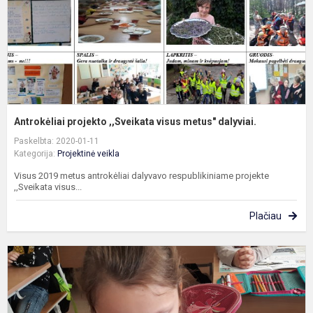
d
Antrokėliai projekto ,,Sveikata visus metus" dalyviai.
Paskelbta: 2020-01-11
Kategorija:
Projektinė veikla
Visus 2019 metus antrokėliai dalyvavo respublikiniame projekte
,,Sveikata visus...
Plačiau
Ž
p