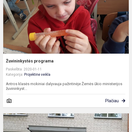
Žuvininkystės programa
Paskelbta: 2020-01-11
Kategorija:
Projektinė veikla
Antros klasės mokiniai dalyvauja pažintinėje Žemės ūkio ministerijos
žuvininkyst...
Plačiau
I
į
D