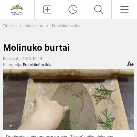
Paieška
Men
Titulinis
Naujienos
Projektinė veikla
Molinuko burtai
Paskelbta: 2020-10-14
Kategorija:
Projektinė veikla