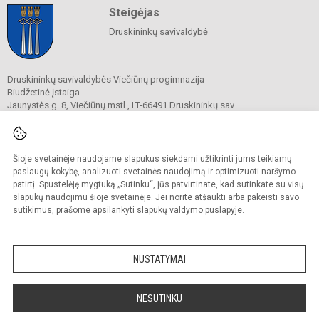
Steigėjas
Druskininkų savivaldybė
Druskininkų savivaldybės Viečiūnų progimnazija
Biudžetinė įstaiga
Jaunystės g. 8, Viečiūnų mstl., LT-66491 Druskininkų sav.
Tel.
+370 313 47 979
El. p.
progimnazija@vieciunai.lt
Duomenys kaupiami ir saugomi
Juridinių asmenų registre
Šioje svetainėje naudojame slapukus siekdami užtikrinti jums teikiamų
Įstaigos kodas 190108418
paslaugų kokybę, analizuoti svetainės naudojimą ir optimizuoti naršymo
El. pristatymo dėžutės adresas 190108418
patirtį. Spustelėję mygtuką „Sutinku“, jūs patvirtinate, kad sutinkate su visų
slapukų naudojimu šioje svetainėje. Jei norite atšaukti arba pakeisti savo
sutikimus, prašome apsilankyti
slapukų valdymo puslapyje
.
© 2019. Druskininkų savivaldybės Viečiūnų progimnazija. Visos teisės saugomos.
Kopijuoti turinį be raštiško progimnazijos sutikimo griežtai draudžiama.
NUSTATYMAI
Prieinamumo paraiška
Slapukų valdymas
Sumanus būdas atnaujinti
NESUTINKU
mokyklos interneto
svetainę