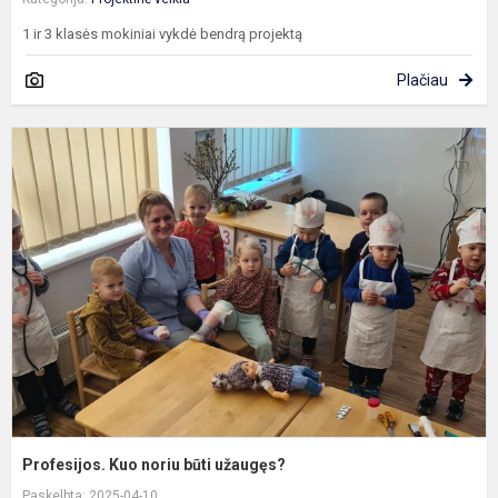
1 ir 3 klasės mokiniai vykdė bendrą projektą
Plačiau
P
K
n
b
u
Profesijos. Kuo noriu būti užaugęs?
Paskelbta: 2025-04-10