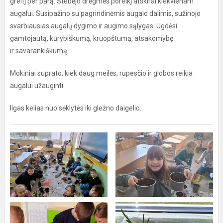
greitį per parą. Stebėjo drėgmės poreikį atskirai kiekvienam
augalui. Susipažino su pagrindinėmis augalo dalimis, sužinojo
svarbiausias augalų dygimo ir augimo sąlygas. Ugdėsi
gamtojautą, kūrybiškumą, kruopštumą, atsakomybę
ir savarankiškumą.
Mokiniai suprato, kiek daug meilės, rūpesčio ir globos reikia
augalui užauginti.
Ilgas kelias nuo sėklytės iki gležno daigelio.