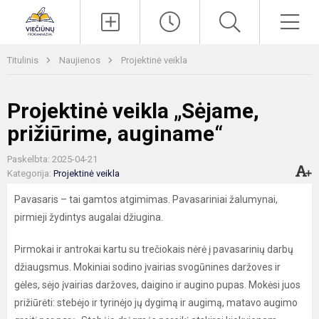
Paieška
Men
Titulinis
Naujienos
Projektinė veikla
Projektinė veikla „Sėjame,
prižiūrime, auginame“
Paskelbta: 2025-04-21
Kategorija:
Projektinė veikla
Pavasaris – tai gamtos atgimimas. Pavasariniai žalumynai,
pirmieji žydintys augalai džiugina.
Pirmokai ir antrokai kartu su trečiokais nėrė į pavasarinių darbų
džiaugsmus. Mokiniai sodino įvairias svogūnines daržoves ir
gėles, sėjo įvairias daržoves, daigino ir augino pupas. Mokėsi juos
prižiūrėti: stebėjo ir tyrinėjo jų dygimą ir augimą, matavo augimo