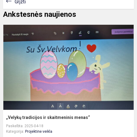
Grįžti
Ankstesnės naujienos
„
t
ir
s
m
„Velykų tradicijos ir skaitmeninis menas“
Paskelbta: 2025-04-18
Kategorija:
Projektinė veikla