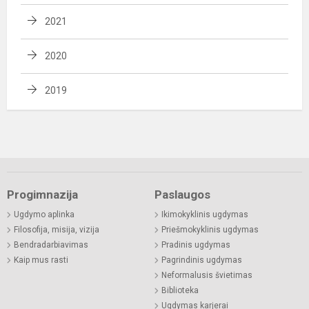
2021
2020
2019
Progimnazija
Paslaugos
Ugdymo aplinka
Ikimokyklinis ugdymas
Filosofija, misija, vizija
Priešmokyklinis ugdymas
Bendradarbiavimas
Pradinis ugdymas
Kaip mus rasti
Pagrindinis ugdymas
Neformalusis švietimas
Biblioteka
Ugdymas karjerai