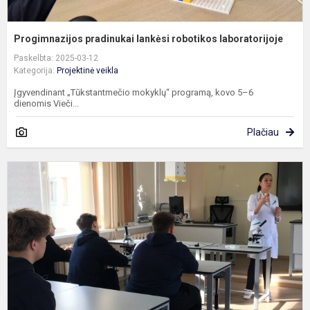
Progimnazijos pradinukai lankėsi robotikos laboratorijoje
Paskelbta: 2025-03-12
Kategorija:
Projektinė veikla
Įgyvendinant „Tūkstantmečio mokyklų“ programą, kovo 5–6
dienomis Vieči...
Plačiau
P
m
l
b
l