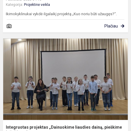
Kategorija:
Projektinė veikla
Ikimokyklinukai vykdė ilgalaikį projektą „Kuo noriu būti užaugęs?“.
Plačiau
I
p
„
l
d
p
Integruotas projektas „Dainuokime liaudies dainą, pieškime