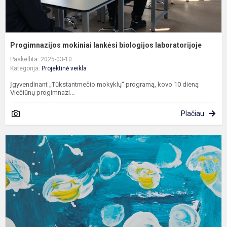
Progimnazijos mokiniai lankėsi biologijos laboratorijoje
Paskelbta: 2025-03-10
Kategorija:
Projektinė veikla
Įgyvendinant „Tūkstantmečio mokyklų“ programą, kovo 10 dieną
Viečiūnų progimnazi...
Plačiau
R
p
„
p
2