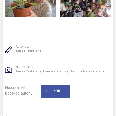
Autorius:
Aušra Trikšienė
Nuotraukos:
Aušra Trikšienė, Laura Kisieliūtė, Sandra Nalevaikienė
Nepamirškite
2
AČIŪ
padėkoti autoriui