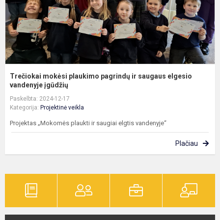
e
v
Trečiokai mokėsi plaukimo pagrindų ir saugaus elgesio
vandenyje įgūdžių
Paskelbta: 2024-12-17
Kategorija:
Projektinė veikla
Projektas „Mokomės plaukti ir saugiai elgtis vandenyje“
Plačiau