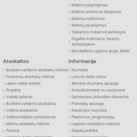
Mokinio pažymėjimas
Mokinio uniformos dėvėjimas
Mokinių maitinimas
Mokinių pavėžėjimas
Teikiamos mokamos paslaugos
Pagalba mokiniams, tėvams,
darbuotojams
Ikimokyklinio ugdymo grupė „Meilė“
Ataskaitos
Informacija
Biudžeto vykdymo ataskaitų rinkiniai
Nuorodos
Finansinių ataskaitų rinkiniai
Laisvos darbo vietos
Lėšos veiklai viešinti
Asmens duomenų apsauga
Projektai
Konsultavimasis su visuomene
Viešieji pirkimai
Dažniausiai užduodami klausimai
Biudžeto vykdymo ataskaitos
Pranešėjų apsauga
Veiklos ataskaitos
Naudingos nuorodos
Veiklos kokybės įsivertinimas
Priėmimas į progimnaziją
Metinių ataskaitų rinkiniai
Logotipo naudojimo vadovas
Parama
Slapukų politika