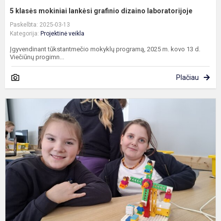
5 klasės mokiniai lankėsi grafinio dizaino laboratorijoje
Paskelbta: 2025-03-13
Kategorija:
Projektinė veikla
Įgyvendinant tūkstantmečio mokyklų programą, 2025 m. kovo 13 d.
Viečiūnų progimn...
Plačiau
P
p
r
l