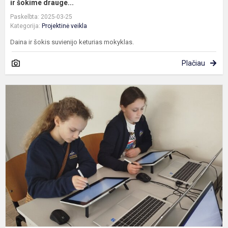
ir šokime drauge...
Paskelbta: 2025-03-25
Kategorija:
Projektinė veikla
Daina ir šokis suvienijo keturias mokyklas.
Plačiau
5
k
m
l
g
d
l