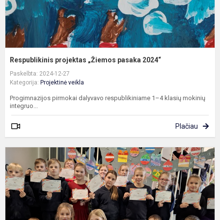
Respublikinis projektas „Žiemos pasaka 2024“
Paskelbta: 2024-12-27
Kategorija:
Projektinė veikla
Progimnazijos pirmokai dalyvavo respublikiniame 1–4 klasių mokinių
integruo...
Plačiau
T
m
p
p
ir
s