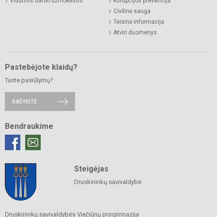
Vidutinis darbo užmokestis
Korupcijos prevencija
Civilinė sauga
Teisinė informacija
Atviri duomenys
Pastebėjote klaidų?
Turite pasiūlymų?
RAŠYKITE
Bendraukime
Steigėjas
Druskininkų savivaldybė
Druskininkų savivaldybės Viečiūnų progimnazija