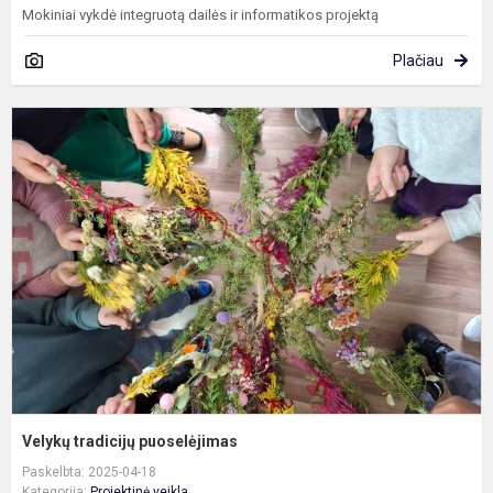
Mokiniai vykdė integruotą dailės ir informatikos projektą
Plačiau
V
t
p
Velykų tradicijų puoselėjimas
Paskelbta: 2025-04-18
Kategorija:
Projektinė veikla