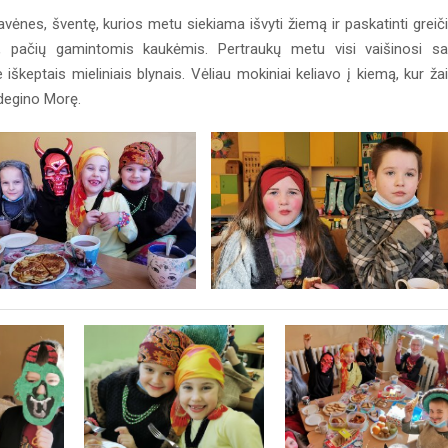
ėnes, šventę, kurios metu siekiama išvyti žiemą ir paskatinti greič
is, pačių gamintomis kaukėmis. Pertraukų metu visi vaišinosi s
škeptais mieliniais blynais. Vėliau mokiniai keliavo į kiemą, kur ža
sudegino Morę.