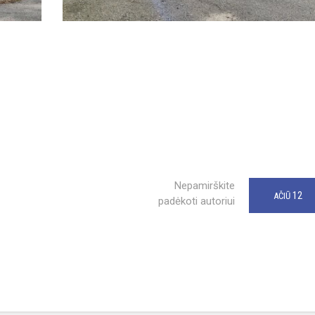
Nepamirškite
12
AČIŪ
padėkoti autoriui