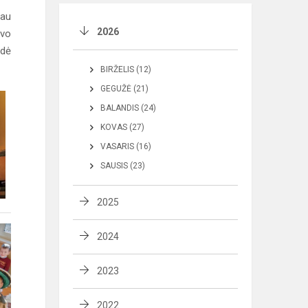
iau
2026
avo
idė
BIRŽELIS (12)
GEGUŽĖ (21)
BALANDIS (24)
KOVAS (27)
VASARIS (16)
SAUSIS (23)
2025
2024
2023
2022