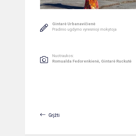
Gintarė Urbanavičienė
Pradinio ugdymo vyresnioji mokytoja
Nuotraukos:
Romualda Fedorenkienė, Gintarė Ruckutė
Grįžti