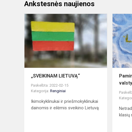
Ankstesnės naujienos
„SVEIKINA
LIETUVĄ“
„SVEIKINAM LIETUVĄ“
Pamin
valst
Paskelbta: 2022-02-15
Kategorija:
Renginiai
Paskelb
Kategor
Ikimokyklinukai ir priešmokyklinukai
dainomis ir eilėmis sveikino Lietuvą
Netrad
klasių