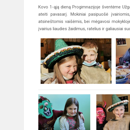
Kovo 1-ąją dieną Progimnazijoje šventėme Užgav
ateiti pavasarį. Mokiniai pasipuošė įvairiom
atsineštomis vaišėmis, bei mėgavosi mokykloje i
įvairius liaudies žaidimus, ratelius ir galiausiai 