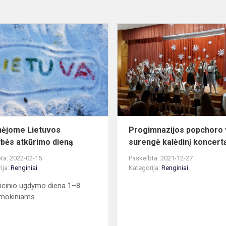
M
Paminėjome
Lietuvos
valstybės
atkūrimo
dieną
ėjome Lietuvos
Progimnazijos popchoro 
ybės atkūrimo dieną
surengė kalėdinį koncert
ta: 2022-02-15
Paskelbta: 2021-12-27
ija:
Renginiai
Kategorija:
Renginiai
icinio ugdymo diena 1–8
 mokiniams