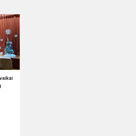
Progimnazijos
popchoro
vaikai
surengė
kalėdinį
koncertą
vaikai
ą