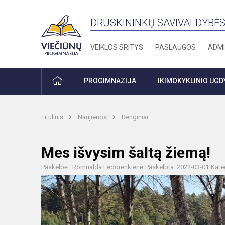
DRUSKININKŲ SAVIVALDYBĖS
VEIKLOS SRITYS
PASLAUGOS
ADMI
PRADŽIA
PROGIMNAZIJA
IKIMOKYKLINIO UG
Titulinis
Naujienos
Renginiai
Mes išvysim šaltą žiemą!
Paskelbė : Romualda Fedorenkienė
Paskelbta: 2022-03-01
Kate