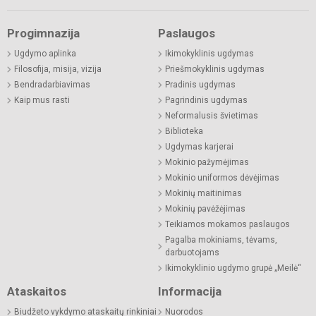
Progimnazija
Paslaugos
Ugdymo aplinka
Ikimokyklinis ugdymas
Filosofija, misija, vizija
Priešmokyklinis ugdymas
Bendradarbiavimas
Pradinis ugdymas
Kaip mus rasti
Pagrindinis ugdymas
Neformalusis švietimas
Biblioteka
Ugdymas karjerai
Mokinio pažymėjimas
Mokinio uniformos dėvėjimas
Mokinių maitinimas
Mokinių pavėžėjimas
Teikiamos mokamos paslaugos
Pagalba mokiniams, tėvams,
darbuotojams
Ikimokyklinio ugdymo grupė „Meilė“
Ataskaitos
Informacija
Biudžeto vykdymo ataskaitų rinkiniai
Nuorodos