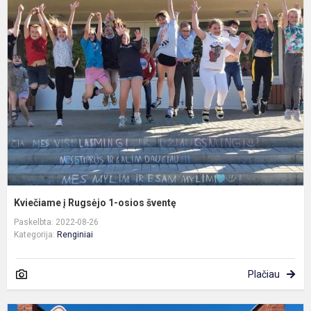
į
R
1
o
š
Kviečiame į Rugsėjo 1-osios šventę
Paskelbta: 2022-08-26
Kategorija:
Renginiai
Plačiau
5