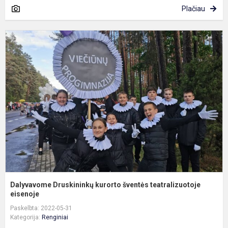
Plačiau
D
D
k
š
t
e
Dalyvavome Druskininkų kurorto šventės teatralizuotoje
eisenoje
Paskelbta: 2022-05-31
Kategorija:
Renginiai