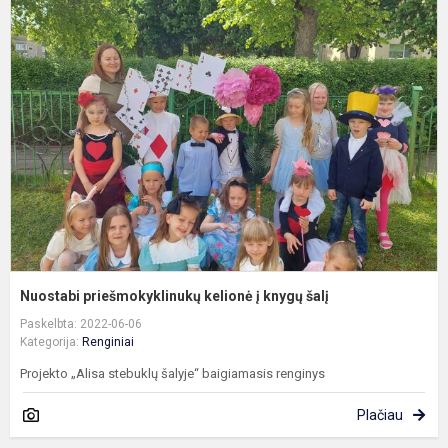
N
p
k
į
k
š
Nuostabi priešmokyklinukų kelionė į knygų šalį
Paskelbta: 2022-06-06
Kategorija:
Renginiai
Projekto „Alisa stebuklų šalyje“ baigiamasis renginys
Plačiau