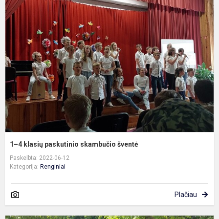
1
4
k
p
s
š
1–4 klasių paskutinio skambučio šventė
Paskelbta: 2022-06-12
Kategorija:
Renginiai
Plačiau