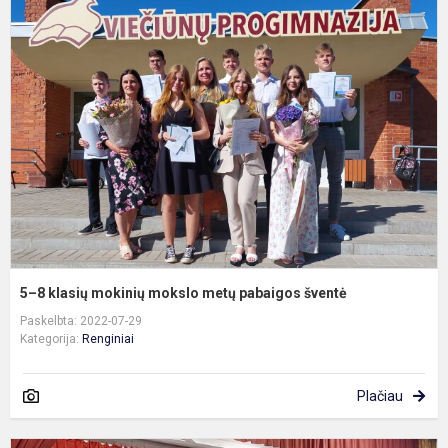
8
k
m
m
m
p
š
5–8 klasių mokinių mokslo metų pabaigos šventė
Paskelbta: 2022-07-29
Kategorija:
Renginiai
Plačiau