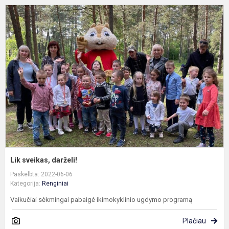
L
s
d
Lik sveikas, darželi!
Paskelbta: 2022-06-06
Kategorija:
Renginiai
Vaikučiai sėkmingai pabaigė ikimokyklinio ugdymo programą
Plačiau