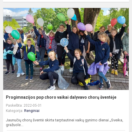
P
p
c
v
d
c
š
Progimnazijos pop choro vaikai dalyvavo chorų šventėje
Paskelbta: 2022-05-31
Kategorija:
Renginiai
Jaunučių chorų šventė skirta tarptautinei vaikų gynimo dienai „Sveika,
gražuole...