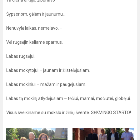
Ta diena artėjo, žiburiavo –
Šypsenom, gėlėm ir jaunumu...
Nenuvylė laikas, nemelavo, –
Vėl rugsėjin keliame sparnus.
Labas rugsėjui.
Labas mokytojui – jaunam ir žilstelėjusiam.
Labas mokiniui – mažam ir paūgėjusiam.
Labas tą mokinį atlydėjusiam – tėčiui, mamai, močiutei, globėjui.
Visus sveikiname su mokslo ir žinių švente. SĖKMINGO STARTO!