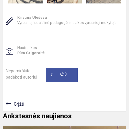
Kristina Uteševa
Vyresnioji socialinė pedagogė, muzikos vyresnioji mokytoja
Nuotraukos:
Rūta Grigoraitė
Nepamirškite
7
AČIŪ
padėkoti autoriui
Grįžti
Ankstesnės naujienos
K