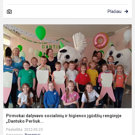
Plačiau
P
d
s
ir
h
į
r
Pirmokai dalyvavo socialinių ir higienos įgūdžių renginyje
„Dantuko Perliuk...
Paskelbta: 2022-05-23
Kategorija:
Renginiai