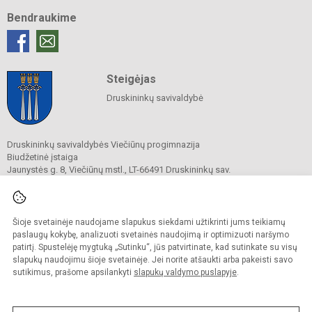
Bendraukime
Steigėjas
Druskininkų savivaldybė
Druskininkų savivaldybės Viečiūnų progimnazija
Biudžetinė įstaiga
Jaunystės g. 8, Viečiūnų mstl., LT-66491 Druskininkų sav.
Tel.
+370 313 47 979
El. p.
progimnazija@vieciunai.lt
Duomenys kaupiami ir saugomi
Juridinių asmenų registre
Šioje svetainėje naudojame slapukus siekdami užtikrinti jums teikiamų
Įstaigos kodas 190108418
paslaugų kokybę, analizuoti svetainės naudojimą ir optimizuoti naršymo
El. pristatymo dėžutės adresas 190108418
patirtį. Spustelėję mygtuką „Sutinku“, jūs patvirtinate, kad sutinkate su visų
slapukų naudojimu šioje svetainėje. Jei norite atšaukti arba pakeisti savo
sutikimus, prašome apsilankyti
slapukų valdymo puslapyje
.
© 2019. Druskininkų savivaldybės Viečiūnų progimnazija. Visos teisės saugomos.
Kopijuoti turinį be raštiško progimnazijos sutikimo griežtai draudžiama.