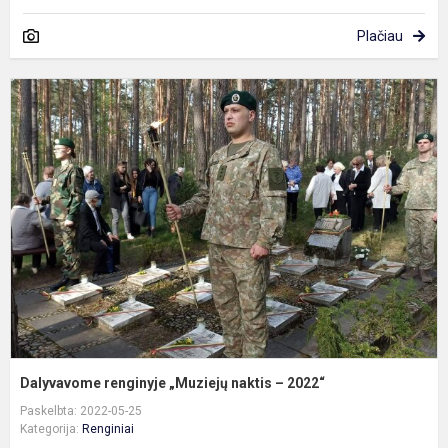
Plačiau
D
r
„
n
–
2
Dalyvavome renginyje „Muziejų naktis – 2022“
Paskelbta: 2022-05-25
Kategorija:
Renginiai