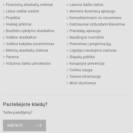
Finansinių ataskaitų rinkiniai
Laisvos darbo vietos
Lėšos veiklai viešinti
Asmens duomenų apsauga
Projektai
Konsultavimasis su visuomene
Viešieji pirkimai
Dažniausiai užduodami klausimai
Biudžeto vykdymo ataskaitos
Pranešėjų apsauga
Veiklos ataskaitos
Naudingos nuorodos
Veiklos kokybės įsivertinimas
Priėmimas į progimnaziją
Metinių ataskaitų rinkiniai
Logotipo naudojimo vadovas
Parama
Slapukų politika
Vidutinis darbo užmokestis
Korupcijos prevencija
Civilinė sauga
Teisinė informacija
Atviri duomenys
Pastebėjote klaidų?
Turite pasiūlymų?
RAŠYKITE