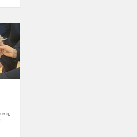
Amatų
diena
škumą,
r