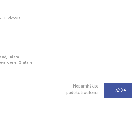
oji mokytoja
ienė, Odeta
vaikienė, Gintarė
Nepamirškite
4
AČIŪ
padėkoti autoriui