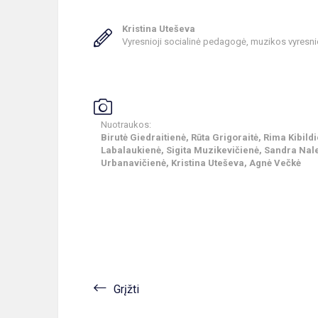
Kristina Uteševa
Vyresnioji socialinė pedagogė, muzikos vyresni
Nuotraukos:
Birutė Giedraitienė, Rūta Grigoraitė, Rima Kibild
Labalaukienė, Sigita Muzikevičienė, Sandra Nale
Urbanavičienė, Kristina Uteševa, Agnė Večkė
Grįžti