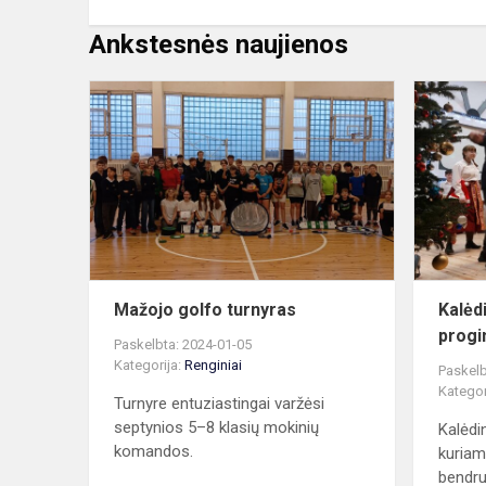
Ankstesnės naujienos
Mažojo
golfo
turnyras
Mažojo golfo turnyras
Kalėd
progi
Paskelbta: 2024-01-05
Kategorija:
Renginiai
Paskelb
Kategor
Turnyre entuziastingai varžėsi
septynios 5–8 klasių mokinių
Kalėdi
komandos.
kuriam
bendru