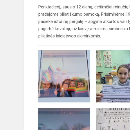
Penktadienį, sausio 12 dieną, dešimčiai minučių
pradėjome pilietiškumo pamoką. Prisiminėme 1991 
pasiekė istorinę pergalę – apgynė atkurtos valsty
pagerbė kovotojų už laisvę atminimą simboliniu 
pilietinės iniciatyvos akimirkomis.