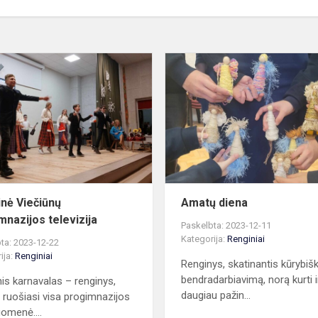
Kalėdinė
Viečiūnų
progimnazijos
televizija
inė Viečiūnų
Amatų diena
mnazijos televizija
Paskelbta: 2023-12-11
Kategorija:
Renginiai
ta: 2023-12-22
ija:
Renginiai
Renginys, skatinantis kūrybi
bendradarbiavimą, norą kurti i
nis karnavalas – renginys,
daugiau pažin...
 ruošiasi visa progimnazijos
omenė....