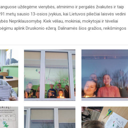
 languose uždegėme vienybės, atminimo ir pergalės žvakutes ir taip
metų sausio 13-osios įvykius, kai Lietuvos piliečiai laisvės vedini
bės Nepriklausomybę. Kiek vėliau, mokiniai, mokytojai ir tėveliai
bėgimu aplink Druskonio ežerą. Dalinamės šios gražios, reikšmingos