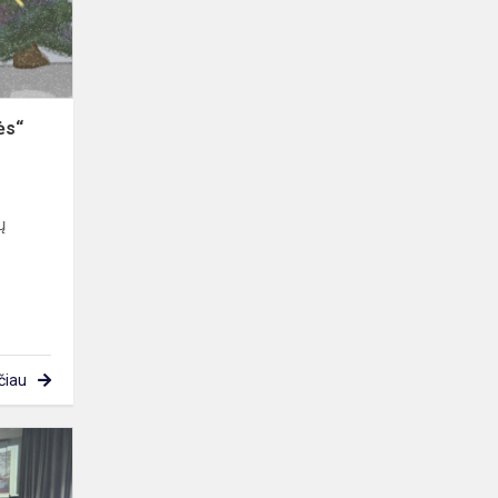
ės“
ų
čiau
Kaip
įdomiai
pristatyti