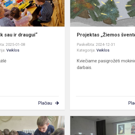
k sau ir draugui“
Projektas „Žiemos švent
ta: 2025-01-08
Paskelbta: 2024-12-31
ija:
Veiklos
Kategorija:
Veiklos
ėlė
Kviečiame pasigrožėti mokini
darbais.
Plačiau
Pla
Kalėdinių
sausainių
magija