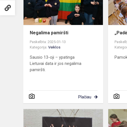
Negalima pamiršti
„Padė
Paskelbta: 2025-01-13
Paskelb
Kategorija:
Veiklos
Kategor
Sausio 13-oji – ypatinga
Pamok
Lietuvai data ir jos negalima
pamiršti.
Plačiau
Kalėdinės
sporto
varžybos