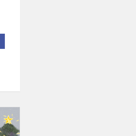
Projektas
„Žiemos
šventės“