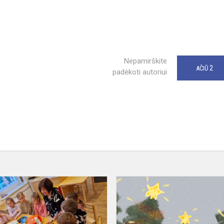
Nepamirškite
2
AČIŪ
padėkoti autoriui
„Padėk
sau
ir
draugui“