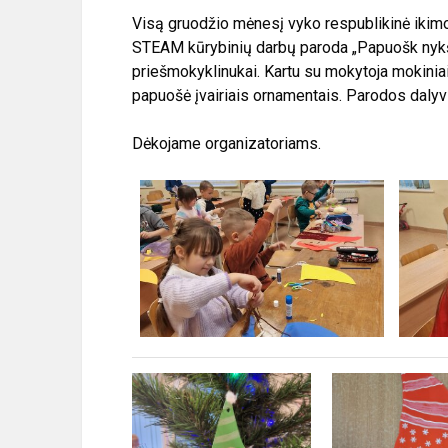
Visą gruodžio mėnesį vyko respublikinė ikimo
STEAM kūrybinių darbų paroda „Papuošk nykšt
priešmokyklinukai. Kartu su mokytoja mokinia
papuošė įvairiais ornamentais. Parodos daly
Dėkojame organizatoriams.