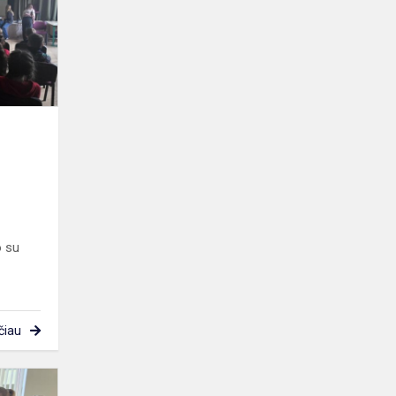
perskaitytą
knygą?
o su
čiau
Netradicinio