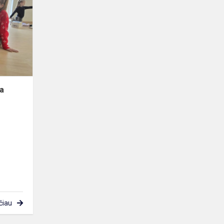
ugdymo
diena
na
čiau