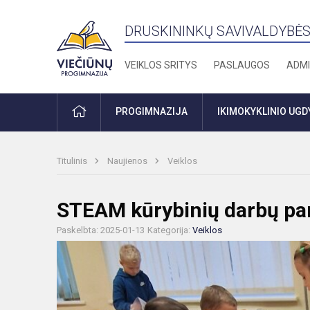
DRUSKININKŲ SAVIVALDYBĖS
VEIKLOS SRITYS
PASLAUGOS
ADMI
PRADŽIA
PROGIMNAZIJA
IKIMOKYKLINIO UG
Titulinis
Naujienos
Veiklos
STEAM kūrybinių darbų pa
Paskelbta: 2025-01-13
Kategorija:
Veiklos