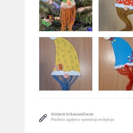
Gintarė Urbanavičienė
Pradinio ugdymo vyresnioji mokytoja