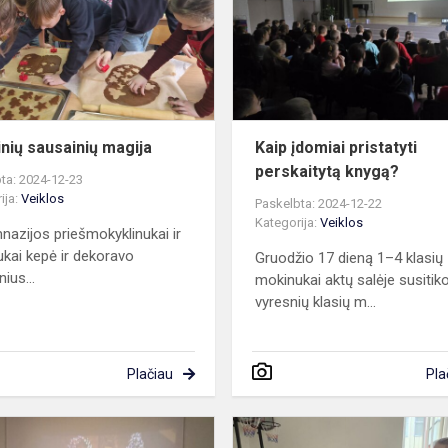
inių sausainių magija
Kaip įdomiai pristatyti
perskaitytą knygą?
ta: 2024-12-23
ija:
Veiklos
Paskelbta: 2024-12-22
Kategorija:
Veiklos
nazijos priešmokyklinukai ir
ukai kepė ir dekoravo
Gruodžio 17 dieną 1–4 klasių
nius...
mokinukai aktų salėje susitik
vyresnių klasių m...
Plačiau
Pla
Penktokų