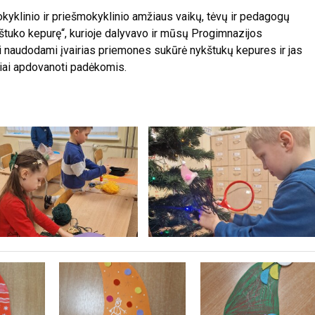
kyklinio ir priešmokyklinio amžiaus vaikų, tėvų ir pedagogų
uko kepurę“, kurioje dalyvavo ir mūsų Progimnazijos
i naudodami įvairias priemones sukūrė nykštukų kepures ir jas
viai apdovanoti padėkomis.