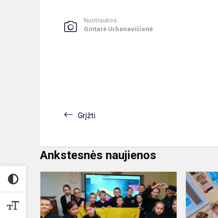
Nuotraukos:
Gintarė Urbanavičienė
Grįžti
Ankstesnės naujienos
Negalima
pamiršti