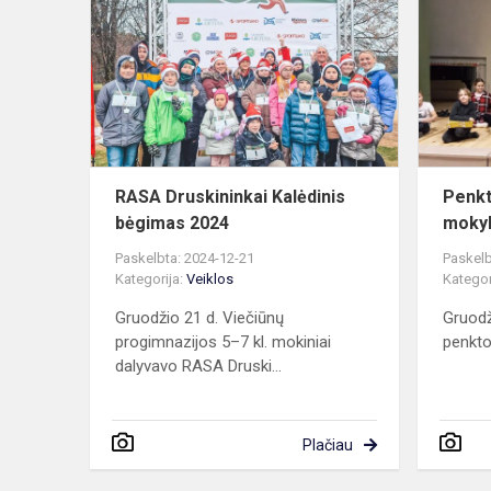
Druskininkai
Kalėdinis
bėgimas
2024
RASA Druskininkai Kalėdinis
Penkt
bėgimas 2024
mokyk
Paskelbta: 2024-12-21
Paskelb
Kategorija:
Veiklos
Kategor
Gruodžio 21 d. Viečiūnų
Gruodž
progimnazijos 5–7 kl. mokiniai
penkto
dalyvavo RASA Druski...
Plačiau