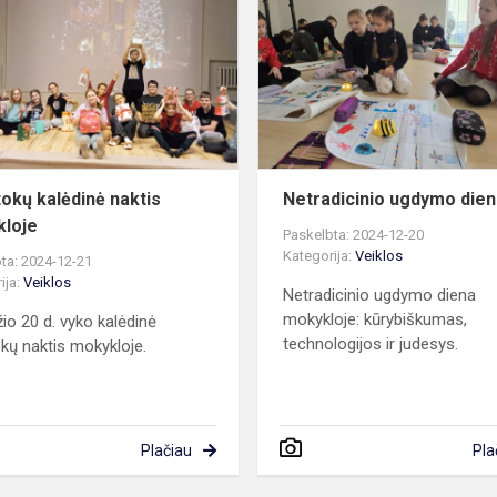
kalėdinė
naktis
mokykloje
okų kalėdinė naktis
Netradicinio ugdymo die
loje
Paskelbta: 2024-12-20
Kategorija:
Veiklos
ta: 2024-12-21
ija:
Veiklos
Netradicinio ugdymo diena
mokykloje: kūrybiškumas,
io 20 d. vyko kalėdinė
technologijos ir judesys.
kų naktis mokykloje.
Plačiau
Pla