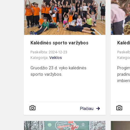
Kalėdinės sporto varžybos
Kalėd
Paskelbta: 2024-12-23
Paskelb
Kategorija:
Veiklos
Kategor
Gruodžio 23 d. vyko kalėdinės
Progim
sporto varžybos.
pradin
imbieri
Plačiau
RASA