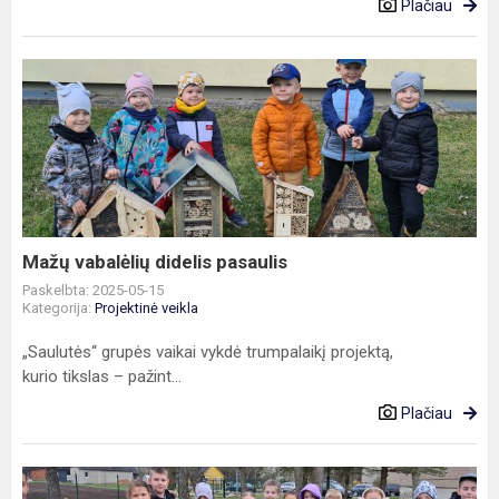
Plačiau
Mažų
vabalėlių
didelis
pasaulis
Mažų vabalėlių didelis pasaulis
Paskelbta: 2025-05-15
Kategorija:
Projektinė veikla
„Saulutės“ grupės vaikai vykdė trumpalaikį projektą,
kurio tikslas – pažint...
Plačiau
Vabalų