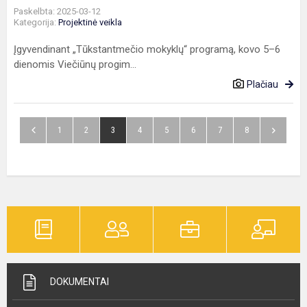
Paskelbta: 2025-03-12
Kategorija:
Projektinė veikla
Įgyvendinant „Tūkstantmečio mokyklų“ programą, kovo 5–6
dienomis Viečiūnų progim...
Plačiau
1
2
3
4
5
6
7
8
DOKUMENTAI