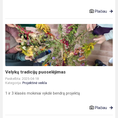
Plačiau
Velykų
tradicijų
puoselėjimas
Velykų tradicijų puoselėjimas
Paskelbta: 2025-04-18
Kategorija:
Projektinė veikla
1 ir 3 klasės mokiniai vykdė bendrą projektą
Plačiau