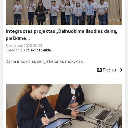
liaudies
dainą,
pieškime...
Integruotas projektas „Dainuokime liaudies dainą,
pieškime...
Paskelbta: 2025-03-25
Kategorija:
Projektinė veikla
Daina ir šokis suvienijo keturias mokyklas.
Plačiau
5
klasės
mokiniai
lankėsi
grafinio
dizaino
laboratorijoje