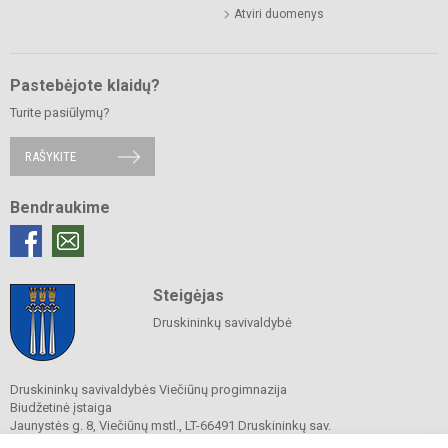
Atviri duomenys
Pastebėjote klaidų?
Turite pasiūlymų?
RAŠYKITE
Bendraukime
Steigėjas
Druskininkų savivaldybė
Druskininkų savivaldybės Viečiūnų progimnazija
Biudžetinė įstaiga
Jaunystės g. 8, Viečiūnų mstl., LT-66491 Druskininkų sav.
Tel.
+370 313 47 979