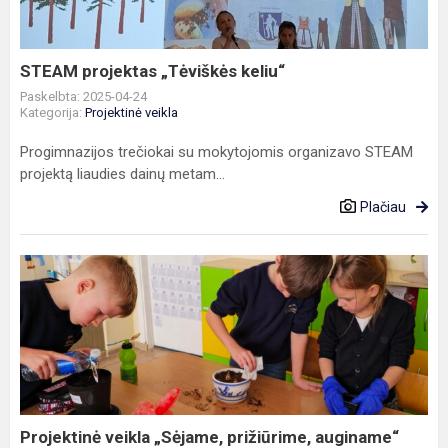
STEAM projektas „Tėviškės keliu“
Paskelbta: 2025-04-24
Kategorija:
Projektinė veikla
Progimnazijos trečiokai su mokytojomis organizavo STEAM
projektą liaudies dainų metam...
Plačiau
Projektinė
veikla
„Sėjame,
prižiūrime,
auginame“
Projektinė veikla „Sėjame, prižiūrime, auginame“