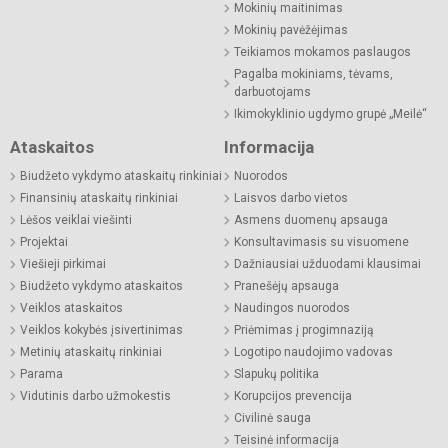
Mokinių maitinimas
Mokinių pavėžėjimas
Teikiamos mokamos paslaugos
Pagalba mokiniams, tėvams,
darbuotojams
Ikimokyklinio ugdymo grupė „Meilė“
Ataskaitos
Informacija
Biudžeto vykdymo ataskaitų rinkiniai
Nuorodos
Finansinių ataskaitų rinkiniai
Laisvos darbo vietos
Lėšos veiklai viešinti
Asmens duomenų apsauga
Projektai
Konsultavimasis su visuomene
Viešieji pirkimai
Dažniausiai užduodami klausimai
Biudžeto vykdymo ataskaitos
Pranešėjų apsauga
Veiklos ataskaitos
Naudingos nuorodos
Veiklos kokybės įsivertinimas
Priėmimas į progimnaziją
Metinių ataskaitų rinkiniai
Logotipo naudojimo vadovas
Parama
Slapukų politika
Vidutinis darbo užmokestis
Korupcijos prevencija
Civilinė sauga
Teisinė informacija