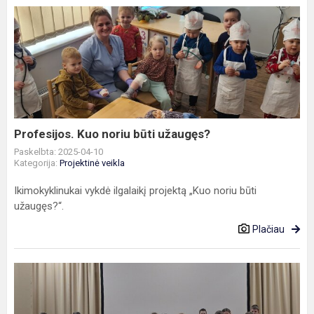
Profesijos.
Kuo
noriu
būti
užaugęs?
Profesijos. Kuo noriu būti užaugęs?
Paskelbta: 2025-04-10
Kategorija:
Projektinė veikla
Ikimokyklinukai vykdė ilgalaikį projektą „Kuo noriu būti
užaugęs?“.
Plačiau
Integruotas
projektas
„Dainuokime