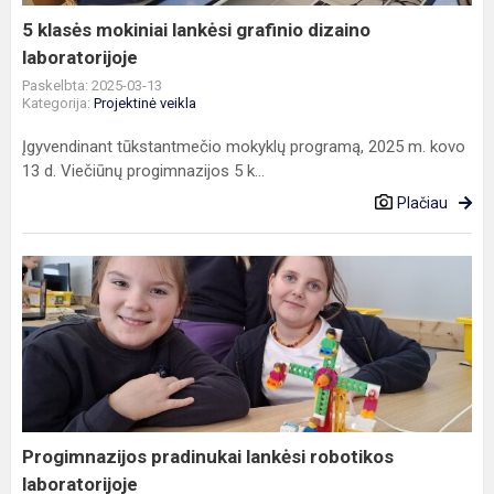
5 klasės mokiniai lankėsi grafinio dizaino
laboratorijoje
Paskelbta: 2025-03-13
Kategorija:
Projektinė veikla
Įgyvendinant tūkstantmečio mokyklų programą, 2025 m. kovo
13 d. Viečiūnų progimnazijos 5 k...
Plačiau
Progimnazijos
pradinukai lankėsi
robotikos
laboratorijoje
Progimnazijos pradinukai lankėsi robotikos
laboratorijoje