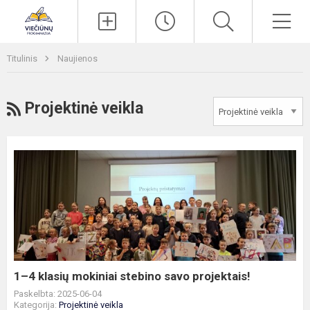
Paieška
Men
Titulinis
Naujienos
RSS
Projektinė veikla
1–
4
klasių
mokiniai
stebino
savo
projektais!
1–4 klasių mokiniai stebino savo projektais!
Paskelbta: 2025-06-04
Kategorija:
Projektinė veikla