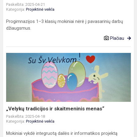
Paskelbta: 2025-04-21
Kategorija:
Projektinė veikla
Progimnazijos 1–3 klasių mokiniai nėrė į pavasarinių darbų
džiaugsmus.
Plačiau
„Velykų
tradicijos
ir
skaitmeninis
menas“
„Velykų tradicijos ir skaitmeninis menas“
Paskelbta: 2025-04-18
Kategorija:
Projektinė veikla
Mokiniai vykdė integruotą dailės ir informatikos projektą