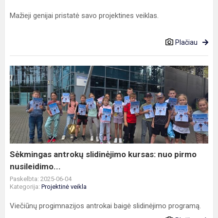
Mažieji genijai pristatė savo projektines veiklas.
Plačiau
Sėkmingas
antrokų
slidinėjimo
kursas:
nuo
pirmo
nusileidimo...
Sėkmingas antrokų slidinėjimo kursas: nuo pirmo
nusileidimo...
Paskelbta: 2025-06-04
Kategorija:
Projektinė veikla
Viečiūnų progimnazijos antrokai baigė slidinėjimo programą.