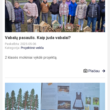
pasaulis.
Kaip
juda
vabalai?
Vabalų pasaulis. Kaip juda vabalai?
Paskelbta: 2025-05-06
Kategorija:
Projektinė veikla
2 klasės mokiniai vykdė projektą.
Plačiau
STEAM
projektas
„Tėviškės
keliu“