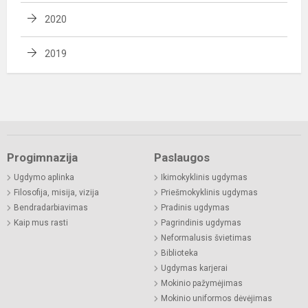
2020
2019
Progimnazija
Paslaugos
Ugdymo aplinka
Ikimokyklinis ugdymas
Filosofija, misija, vizija
Priešmokyklinis ugdymas
Bendradarbiavimas
Pradinis ugdymas
Kaip mus rasti
Pagrindinis ugdymas
Neformalusis švietimas
Biblioteka
Ugdymas karjerai
Mokinio pažymėjimas
Mokinio uniformos dėvėjimas